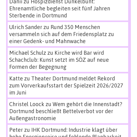
Danii
zu
Hospizdienst Dunkelbunt:
Ehrenamtliche begleiten seit fünf Jahren
Sterbende in Dortmund
Ulrich Sander
zu
Rund 350 Menschen
versammeln sich auf dem Friedensplatz zu
einer Gedenk- und Mahnwache
Michael Schulz
zu
Kirche wird Bar wird
Schachclub: Kunst setzt im SÖZ auf neue
Formen der Begegnung
Katte
zu
Theater Dortmund meldet Rekord
zum Vorverkaufsstart der Spielzeit 2026/2027
im Juni
Christel Loock
zu
Wem gehört die Innenstadt?
Dortmund beschließt Bettelverbot vor der
Außengastronomie
Peter
zu
IHK Dortmund: Industrie klagt über
hohe Energiepreise und fehlende Planbarkeit