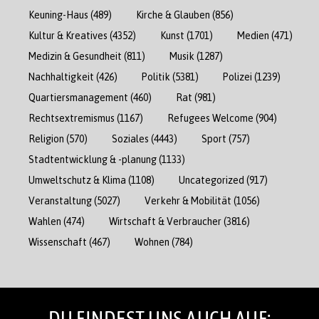
Keuning-Haus
(489)
Kirche & Glauben
(856)
Kultur & Kreatives
(4352)
Kunst
(1701)
Medien
(471)
Medizin & Gesundheit
(811)
Musik
(1287)
Nachhaltigkeit
(426)
Politik
(5381)
Polizei
(1239)
Quartiersmanagement
(460)
Rat
(981)
Rechtsextremismus
(1167)
Refugees Welcome
(904)
Religion
(570)
Soziales
(4443)
Sport
(757)
Stadtentwicklung & -planung
(1133)
Umweltschutz & Klima
(1108)
Uncategorized
(917)
Veranstaltung
(5027)
Verkehr & Mobilität
(1056)
Wahlen
(474)
Wirtschaft & Verbraucher
(3816)
Wissenschaft
(467)
Wohnen
(784)
DU FINDEST UNS AUCH AUF: