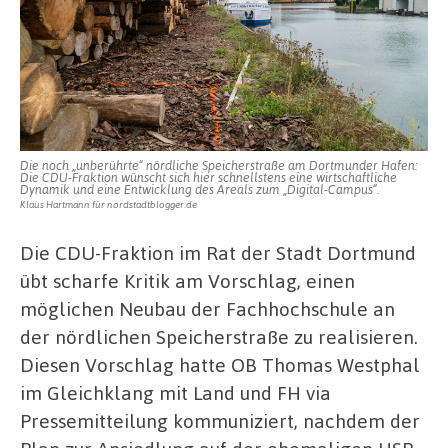
Die noch „unberührte“ nördliche Speicherstraße am Dortmunder Hafen:
Die CDU-Fraktion wünscht sich hier schnellstens eine wirtschaftliche
Dynamik und eine Entwicklung des Areals zum „Digital-Campus“.
Klaus Hartmann für nordstadtblogger.de
Die CDU-Fraktion im Rat der Stadt Dortmund
übt scharfe Kritik am Vorschlag, einen
möglichen Neubau der Fachhochschule an
der nördlichen Speicherstraße zu realisieren.
Diesen Vorschlag hatte OB Thomas Westphal
im Gleichklang mit Land und FH via
Pressemitteilung kommuniziert, nachdem der