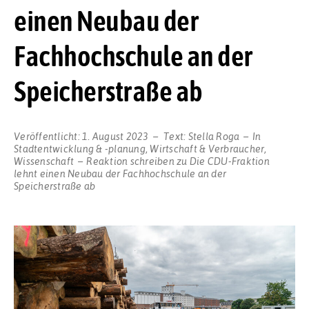
einen Neubau der
Fachhochschule an der
Speicherstraße ab
Veröffentlicht:
1. August 2023
Text:
Stella Roga
In
Stadtentwicklung & -planung
,
Wirtschaft & Verbraucher
,
Wissenschaft
Reaktion schreiben
zu Die CDU-Fraktion
lehnt einen Neubau der Fachhochschule an der
Speicherstraße ab