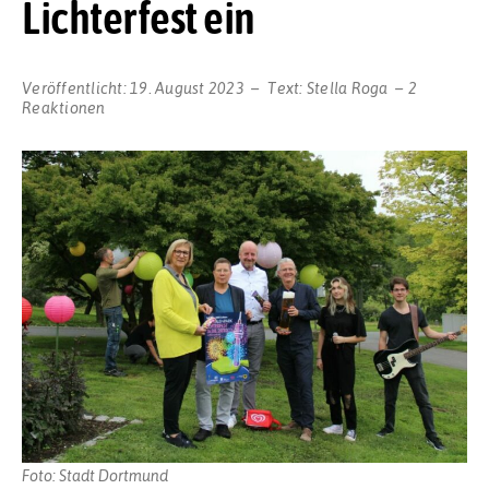
Lichterfest ein
Veröffentlicht:
19. August 2023
Text:
Stella Roga
2
Reaktionen
Foto: Stadt Dortmund