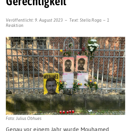
Gerechtigkeit
Veröffentlicht:
9. August 2023
Text:
Stella Roga
1
Reaktion
Foto: Julius Obhues
Genau vor einem Jahr wurde Mouhamed