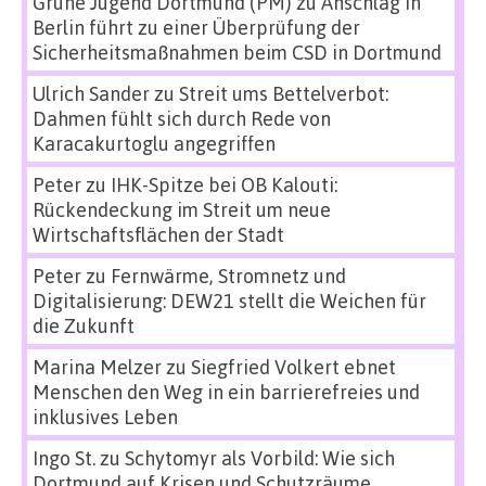
Grüne Jugend Dortmund (PM)
zu
Anschlag in
Berlin führt zu einer Überprüfung der
Sicherheitsmaßnahmen beim CSD in Dortmund
Ulrich Sander
zu
Streit ums Bettelverbot:
Dahmen fühlt sich durch Rede von
Karacakurtoglu angegriffen
Peter
zu
IHK-Spitze bei OB Kalouti:
Rückendeckung im Streit um neue
Wirtschaftsflächen der Stadt
Peter
zu
Fernwärme, Stromnetz und
Digitalisierung: DEW21 stellt die Weichen für
die Zukunft
Marina Melzer
zu
Siegfried Volkert ebnet
Menschen den Weg in ein barrierefreies und
inklusives Leben
Ingo St.
zu
Schytomyr als Vorbild: Wie sich
Dortmund auf Krisen und Schutzräume