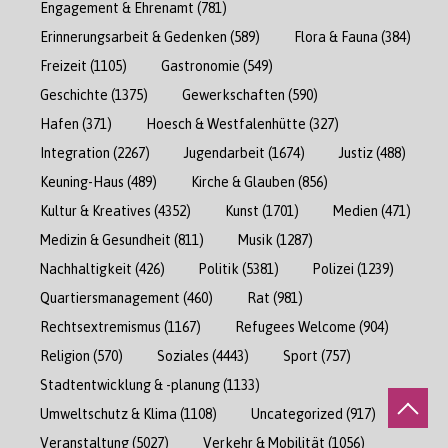
Engagement & Ehrenamt
(781)
Erinnerungsarbeit & Gedenken
(589)
Flora & Fauna
(384)
Freizeit
(1105)
Gastronomie
(549)
Geschichte
(1375)
Gewerkschaften
(590)
Hafen
(371)
Hoesch & Westfalenhütte
(327)
Integration
(2267)
Jugendarbeit
(1674)
Justiz
(488)
Keuning-Haus
(489)
Kirche & Glauben
(856)
Kultur & Kreatives
(4352)
Kunst
(1701)
Medien
(471)
Medizin & Gesundheit
(811)
Musik
(1287)
Nachhaltigkeit
(426)
Politik
(5381)
Polizei
(1239)
Quartiersmanagement
(460)
Rat
(981)
Rechtsextremismus
(1167)
Refugees Welcome
(904)
Religion
(570)
Soziales
(4443)
Sport
(757)
Stadtentwicklung & -planung
(1133)
Umweltschutz & Klima
(1108)
Uncategorized
(917)
Veranstaltung
(5027)
Verkehr & Mobilität
(1056)