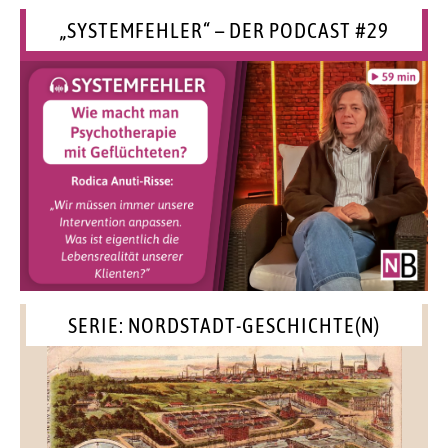
„SYSTEMFEHLER“ – DER PODCAST #29
SERIE: NORDSTADT-GESCHICHTE(N)