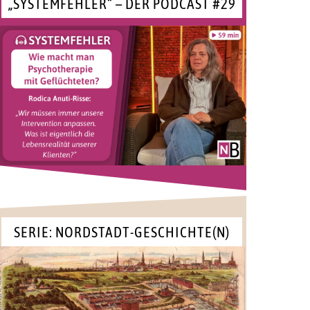
„SYSTEMFEHLER“ – DER PODCAST #29
SERIE: NORDSTADT-GESCHICHTE(N)