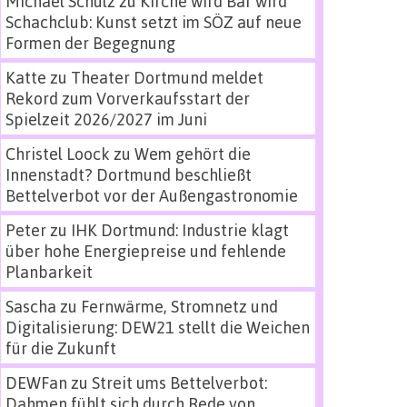
Michael Schulz
zu
Kirche wird Bar wird
Schachclub: Kunst setzt im SÖZ auf neue
Formen der Begegnung
Katte
zu
Theater Dortmund meldet
Rekord zum Vorverkaufsstart der
Spielzeit 2026/2027 im Juni
Christel Loock
zu
Wem gehört die
Innenstadt? Dortmund beschließt
Bettelverbot vor der Außengastronomie
Peter
zu
IHK Dortmund: Industrie klagt
über hohe Energiepreise und fehlende
Planbarkeit
Sascha
zu
Fernwärme, Stromnetz und
Digitalisierung: DEW21 stellt die Weichen
für die Zukunft
DEWFan
zu
Streit ums Bettelverbot:
Dahmen fühlt sich durch Rede von