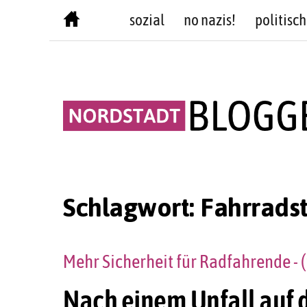
Skip
sozial
no nazis!
politisch
to
content
Schlagwort:
Fahrrads
Mehr Sicherheit für Radfahrende - (
Nach einem Unfall auf d