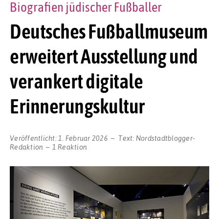
Biografien jüdischer Fußballer
Deutsches Fußballmuseum
erweitert Ausstellung und
verankert digitale
Erinnerungskultur
Veröffentlicht:
1. Februar 2026
Text:
Nordstadtblogger-
Redaktion
1 Reaktion