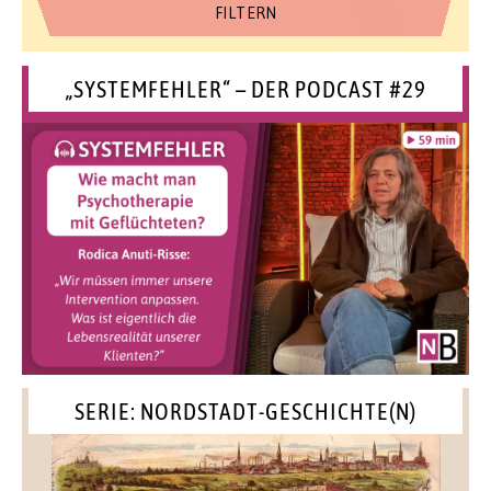
„SYSTEMFEHLER“ – DER PODCAST #29
SERIE: NORDSTADT-GESCHICHTE(N)