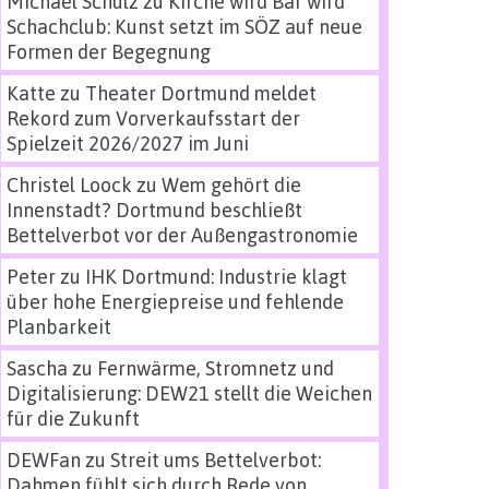
Michael Schulz
zu
Kirche wird Bar wird
Schachclub: Kunst setzt im SÖZ auf neue
Formen der Begegnung
Katte
zu
Theater Dortmund meldet
Rekord zum Vorverkaufsstart der
Spielzeit 2026/2027 im Juni
Christel Loock
zu
Wem gehört die
Innenstadt? Dortmund beschließt
Bettelverbot vor der Außengastronomie
Peter
zu
IHK Dortmund: Industrie klagt
über hohe Energiepreise und fehlende
Planbarkeit
Sascha
zu
Fernwärme, Stromnetz und
Digitalisierung: DEW21 stellt die Weichen
für die Zukunft
DEWFan
zu
Streit ums Bettelverbot:
Dahmen fühlt sich durch Rede von