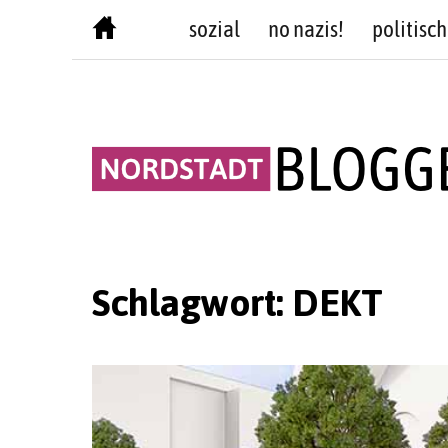
Skip
sozial
no nazis!
politisch
to
content
Schlagwort:
DEKT