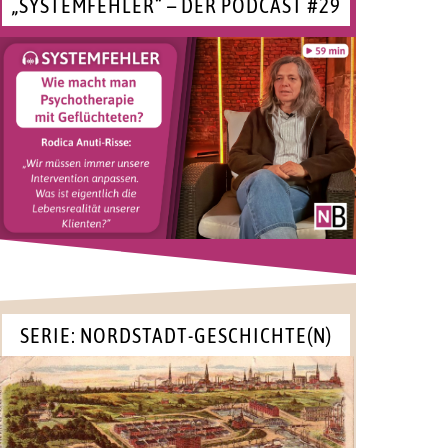
„SYSTEMFEHLER“ – DER PODCAST #29
SERIE: NORDSTADT-GESCHICHTE(N)