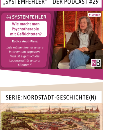
„SYSTEMFEHLER“ – DER PODCAST #29
SERIE: NORDSTADT-GESCHICHTE(N)