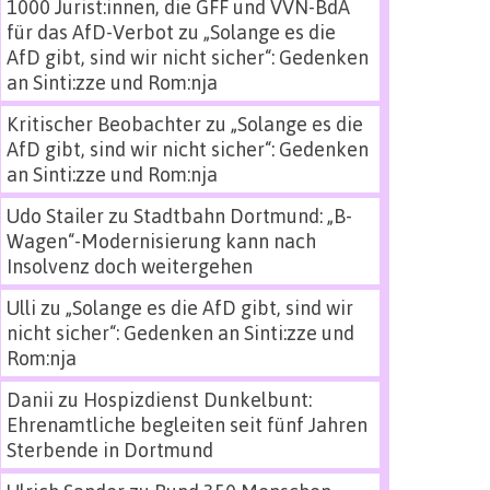
1000 Jurist:innen, die GFF und VVN-BdA
für das AfD-Verbot
zu
„Solange es die
AfD gibt, sind wir nicht sicher“: Gedenken
an Sinti:zze und Rom:nja
Kritischer Beobachter
zu
„Solange es die
AfD gibt, sind wir nicht sicher“: Gedenken
an Sinti:zze und Rom:nja
Udo Stailer
zu
Stadtbahn Dortmund: „B-
Wagen“-Modernisierung kann nach
Insolvenz doch weitergehen
Ulli
zu
„Solange es die AfD gibt, sind wir
nicht sicher“: Gedenken an Sinti:zze und
Rom:nja
Danii
zu
Hospizdienst Dunkelbunt:
Ehrenamtliche begleiten seit fünf Jahren
Sterbende in Dortmund