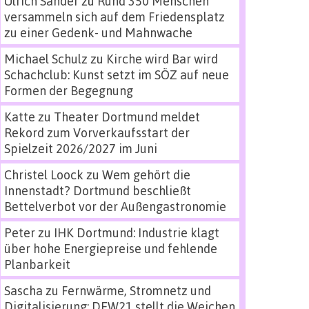
Ulrich Sander
zu
Rund 350 Menschen
versammeln sich auf dem Friedensplatz
zu einer Gedenk- und Mahnwache
Michael Schulz
zu
Kirche wird Bar wird
Schachclub: Kunst setzt im SÖZ auf neue
Formen der Begegnung
Katte
zu
Theater Dortmund meldet
Rekord zum Vorverkaufsstart der
Spielzeit 2026/2027 im Juni
Christel Loock
zu
Wem gehört die
Innenstadt? Dortmund beschließt
Bettelverbot vor der Außengastronomie
Peter
zu
IHK Dortmund: Industrie klagt
über hohe Energiepreise und fehlende
Planbarkeit
Sascha
zu
Fernwärme, Stromnetz und
Digitalisierung: DEW21 stellt die Weichen