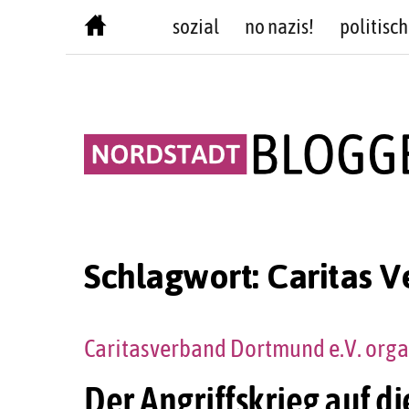
Skip
sozial
no nazis!
politisch
to
content
Schlagwort:
Caritas 
Caritasverband Dortmund e.V. orga
Der Angriffskrieg auf di