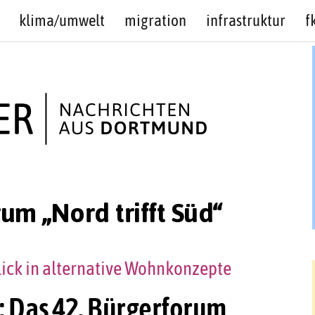
klima/umwelt
migration
infrastruktur
f
um „Nord trifft Süd“
lick in alternative Wohnkonzepte
 Das 42. Bürgerforum