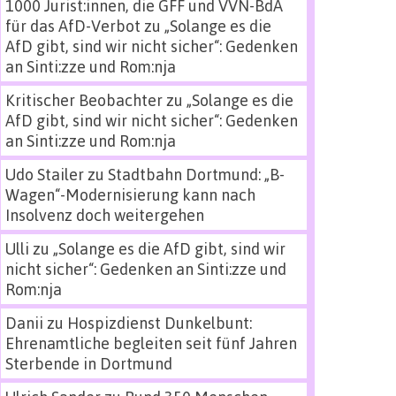
1000 Jurist:innen, die GFF und VVN-BdA
für das AfD-Verbot
zu
„Solange es die
AfD gibt, sind wir nicht sicher“: Gedenken
an Sinti:zze und Rom:nja
Kritischer Beobachter
zu
„Solange es die
AfD gibt, sind wir nicht sicher“: Gedenken
an Sinti:zze und Rom:nja
Udo Stailer
zu
Stadtbahn Dortmund: „B-
Wagen“-Modernisierung kann nach
Insolvenz doch weitergehen
Ulli
zu
„Solange es die AfD gibt, sind wir
nicht sicher“: Gedenken an Sinti:zze und
Rom:nja
Danii
zu
Hospizdienst Dunkelbunt:
Ehrenamtliche begleiten seit fünf Jahren
Sterbende in Dortmund