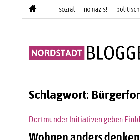
Skip
sozial
no nazis!
politisch
to
content
Schlagwort:
Bürgerfor
Dortmunder Initiativen geben Einb
Wohnen anders denken: