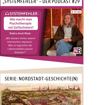
„SYSTEMFEHLER“ – DER PODCAST #29
SERIE: NORDSTADT-GESCHICHTE(N)