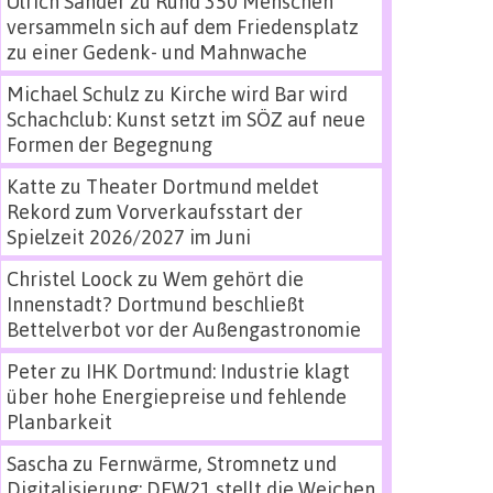
Ulrich Sander
zu
Rund 350 Menschen
versammeln sich auf dem Friedensplatz
zu einer Gedenk- und Mahnwache
Michael Schulz
zu
Kirche wird Bar wird
Schachclub: Kunst setzt im SÖZ auf neue
Formen der Begegnung
Katte
zu
Theater Dortmund meldet
Rekord zum Vorverkaufsstart der
Spielzeit 2026/2027 im Juni
Christel Loock
zu
Wem gehört die
Innenstadt? Dortmund beschließt
Bettelverbot vor der Außengastronomie
Peter
zu
IHK Dortmund: Industrie klagt
über hohe Energiepreise und fehlende
Planbarkeit
Sascha
zu
Fernwärme, Stromnetz und
Digitalisierung: DEW21 stellt die Weichen