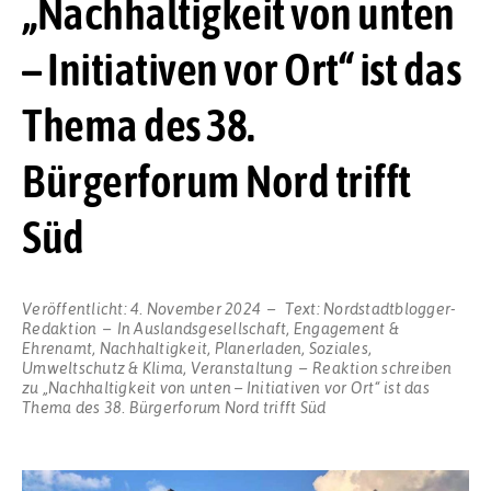
„Nachhaltigkeit von unten
– Initiativen vor Ort“ ist das
Thema des 38.
Bürgerforum Nord trifft
Süd
Veröffentlicht:
4. November 2024
Text:
Nordstadtblogger-
Redaktion
In
Auslandsgesellschaft
,
Engagement &
Ehrenamt
,
Nachhaltigkeit
,
Planerladen
,
Soziales
,
Umweltschutz & Klima
,
Veranstaltung
Reaktion schreiben
zu „Nachhaltigkeit von unten – Initiativen vor Ort“ ist das
Thema des 38. Bürgerforum Nord trifft Süd