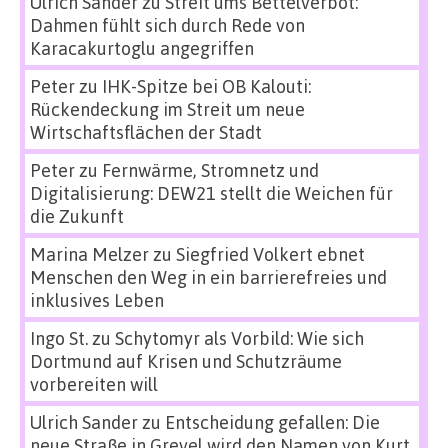
Ulrich Sander
zu
Streit ums Bettelverbot:
Dahmen fühlt sich durch Rede von
Karacakurtoglu angegriffen
Peter
zu
IHK-Spitze bei OB Kalouti:
Rückendeckung im Streit um neue
Wirtschaftsflächen der Stadt
Peter
zu
Fernwärme, Stromnetz und
Digitalisierung: DEW21 stellt die Weichen für
die Zukunft
Marina Melzer
zu
Siegfried Volkert ebnet
Menschen den Weg in ein barrierefreies und
inklusives Leben
Ingo St.
zu
Schytomyr als Vorbild: Wie sich
Dortmund auf Krisen und Schutzräume
vorbereiten will
Ulrich Sander
zu
Entscheidung gefallen: Die
neue Straße in Grevel wird den Namen von Kurt