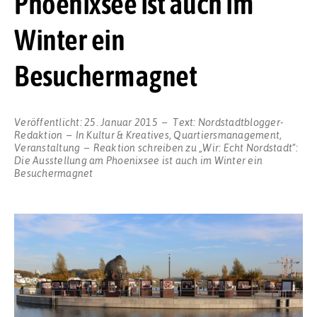
Phoenixsee ist auch im
Winter ein
Besuchermagnet
Veröffentlicht:
25. Januar 2015
Text:
Nordstadtblogger-
Redaktion
In
Kultur & Kreatives
,
Quartiersmanagement
,
Veranstaltung
Reaktion schreiben
zu „Wir: Echt Nordstadt“:
Die Ausstellung am Phoenixsee ist auch im Winter ein
Besuchermagnet