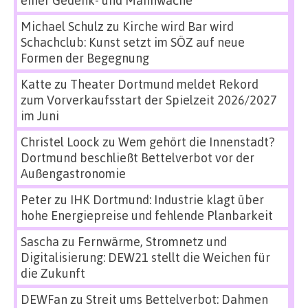
einer Gedenk- und Mahnwache
Michael Schulz
zu
Kirche wird Bar wird
Schachclub: Kunst setzt im SÖZ auf neue
Formen der Begegnung
Katte
zu
Theater Dortmund meldet Rekord
zum Vorverkaufsstart der Spielzeit 2026/2027
im Juni
Christel Loock
zu
Wem gehört die Innenstadt?
Dortmund beschließt Bettelverbot vor der
Außengastronomie
Peter
zu
IHK Dortmund: Industrie klagt über
hohe Energiepreise und fehlende Planbarkeit
Sascha
zu
Fernwärme, Stromnetz und
Digitalisierung: DEW21 stellt die Weichen für
die Zukunft
DEWFan
zu
Streit ums Bettelverbot: Dahmen