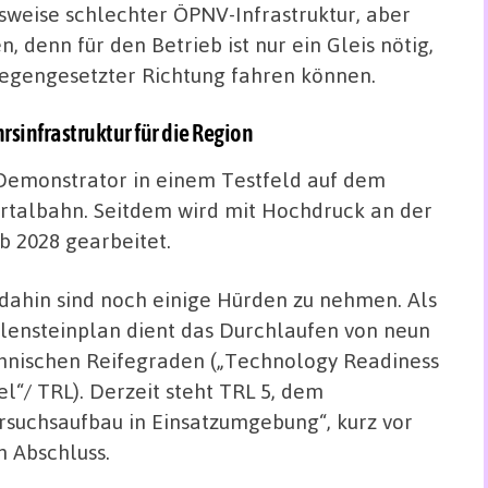
weise schlechter ÖPNV-Infrastruktur, aber
 denn für den Betrieb ist nur ein Gleis nötig,
gegengesetzter Richtung fahren können.
sinfrastruktur für die Region
emonstrator in einem Testfeld auf dem
ertalbahn. Seitdem wird mit Hochdruck an der
b 2028 gearbeitet.
 dahin sind noch einige Hürden zu nehmen. Als
lensteinplan dient das Durchlaufen von neun
hnischen Reifegraden („Technology Readiness
el“/ TRL). Derzeit steht TRL 5, dem
rsuchsaufbau in Einsatzumgebung“, kurz vor
 Abschluss.