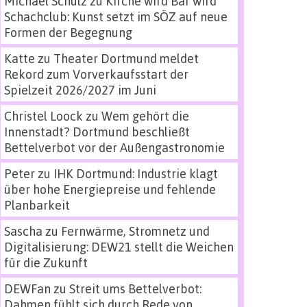
Michael Schulz
zu
Kirche wird Bar wird
Schachclub: Kunst setzt im SÖZ auf neue
Formen der Begegnung
Katte
zu
Theater Dortmund meldet
Rekord zum Vorverkaufsstart der
Spielzeit 2026/2027 im Juni
Christel Loock
zu
Wem gehört die
Innenstadt? Dortmund beschließt
Bettelverbot vor der Außengastronomie
Peter
zu
IHK Dortmund: Industrie klagt
über hohe Energiepreise und fehlende
Planbarkeit
Sascha
zu
Fernwärme, Stromnetz und
Digitalisierung: DEW21 stellt die Weichen
für die Zukunft
DEWFan
zu
Streit ums Bettelverbot:
Dahmen fühlt sich durch Rede von