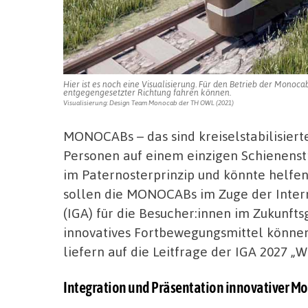
Hier ist es noch eine Visualisierung. Für den Betrieb der Monocabs
entgegengesetzter Richtung fahren können.
Visualisierung: Design Team Monocab der TH OWL (2021)
MONOCABs – das sind kreiselstabilisiert
Personen auf einem einzigen Schienenstr
im Paternosterprinzip und könnte helfe
sollen die MONOCABs im Zuge der Inter
(IGA) für die Besucher:innen im Zukunft
innovatives Fortbewegungsmittel könne
liefern auf die Leitfrage der IGA 2027 „
Integration und Präsentation innovativer Mobi