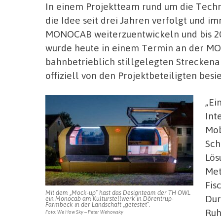
In einem Projektteam rund um die Techn
die Idee seit drei Jahren verfolgt und im
MONOCAB weiterzuentwickeln und bis 2027
wurde heute in einem Termin an der MO
bahnbetrieblich stillgelegten Streckenab
offiziell von den Projektbeteiligten besie
„Ei
Int
Mob
Sch
Lö
Met
Fis
Mit dem „Mock-up“ hast das Designteam der TH OWL
Dur
ein Monocab am Kulturstellwerk in Dörentrup-
Farmbeck in der Landschaft „getestet“.
Ruh
Foto: We How Sky – Peter Wehowsky