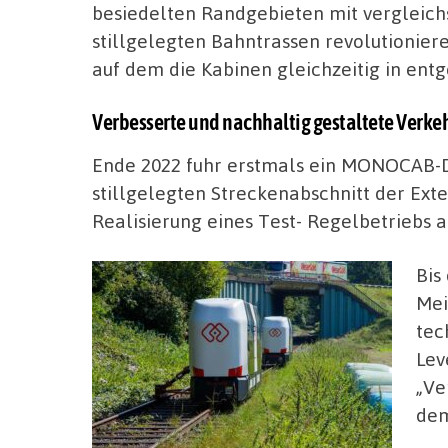
besiedelten Randgebieten mit vergleichs
stillgelegten Bahntrassen revolutionieren,
auf dem die Kabinen gleichzeitig in ent
Verbesserte und nachhaltig gestaltete Verkehr
Ende 2022 fuhr erstmals ein MONOCAB-D
stillgelegten Streckenabschnitt der Ext
Realisierung eines Test- Regelbetriebs a
Bis
Mei
tec
Lev
„Ve
dem