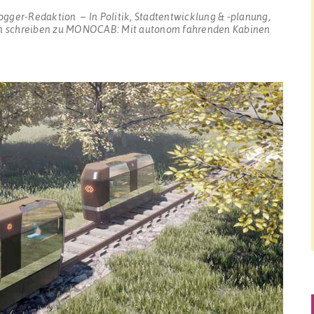
ogger-Redaktion
In
Politik
,
Stadtentwicklung & -planung
,
n schreiben
zu MONOCAB: Mit autonom fahrenden Kabinen