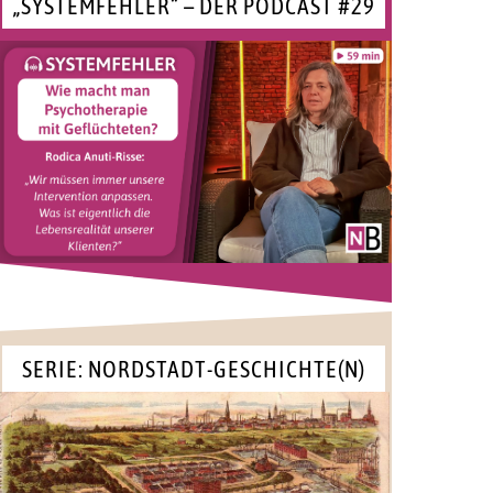
„SYSTEMFEHLER“ – DER PODCAST #29
SERIE: NORDSTADT-GESCHICHTE(N)