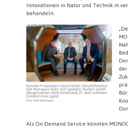
Innovationen in Natur und Technik in ve
behandeln.
„De
MON
Nah
Bed
Den
der
Zuk
pra
Konnten Probesitzen: Horst Fischer (Geschäftsführer
IGA Metropole Ruhr 2027 gGmbH), Norbert Schilff
Bü
(Bürgermeister Stadt Dortmund), Dr. Axel Lehmann
(Landrat Kreis Lippe).
Koo
Foto: Peter Wehowsky
Dor
Als On-Demand-Service könnten MONOCAB