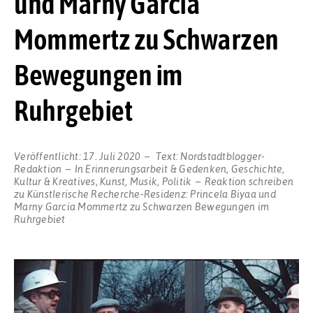
und Marny Garcia
Mommertz zu Schwarzen
Bewegungen im
Ruhrgebiet
Veröffentlicht:
17. Juli 2020
Text:
Nordstadtblogger-
Redaktion
In
Erinnerungsarbeit & Gedenken
,
Geschichte
,
Kultur & Kreatives
,
Kunst
,
Musik
,
Politik
Reaktion schreiben
zu Künstlerische Recherche-Residenz: Princela Biyaa und
Marny Garcia Mommertz zu Schwarzen Bewegungen im
Ruhrgebiet