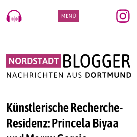
Skip
to
MENÜ
content
Künstlerische Recherche-
Residenz: Princela Biyaa