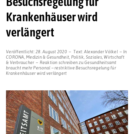
Besuchsregelung für
Krankenhäuser wird
verlängert
Veröffentlicht:
28. August 2020
Text:
Alexander Völkel
In
CORONA
,
Medizin & Gesundheit
,
Politik
,
Soziales
,
Wirtschaft
& Verbraucher
Reaktion schreiben
zu Gesundheitsamt
braucht mehr Personal – restriktive Besuchsregelung für
Krankenhäuser wird verlängert