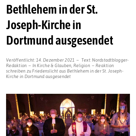
Bethlehem in der St.
Joseph-Kirche in
Dortmund ausgesendet
Veröffentlicht:
14. Dezember 2021
Text:
Nordstadtblogger-
Redaktion
In
Kirche & Glauben
,
Religion
Reaktion
schreiben
zu Friedenslicht aus Bethlehem in der St. Joseph-
Kirche in Dortmund ausgesendet