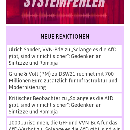
NEUE REAKTIONEN
Ulrich Sander, VVN-BdA
zu
„Solange es die AfD
gibt, sind wir nicht sicher“: Gedenken an
Sinti:zze und Rom:nja
Grüne & Volt (PM)
zu
DSW21 rechnet mit 700
Millionen Euro zusätzlich für Infrastruktur und
Modernisierung
Kritischer Beobachter
zu
„Solange es die AfD
gibt, sind wir nicht sicher“: Gedenken an
Sinti:zze und Rom:nja
1000 Jurist:innen, die GFF und VVN-BdA für das
AfD-Verbot
zu
„Solange es die AfD gibt, sind wir