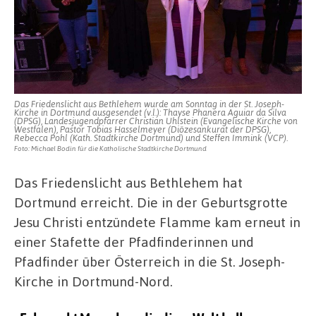
Das Friedenslicht aus Bethlehem wurde am Sonntag in der St. Joseph-
Kirche in Dortmund ausgesendet (v.l.): Thayse Phanera Aguiar da Silva
(DPSG), Landesjugendpfarrer Christian Uhlstein (Evangelische Kirche von
Westfalen), Pastor Tobias Hasselmeyer (Diözesankurat der DPSG),
Rebecca Pohl (Kath. Stadtkirche Dortmund) und Steffen Immink (VCP).
Foto: Michael Bodin für die Katholische Stadtkirche Dortmund
Das Friedenslicht aus Bethlehem hat
Dortmund erreicht. Die in der Geburtsgrotte
Jesu Christi entzündete Flamme kam erneut in
einer Stafette der Pfadfinderinnen und
Pfadfinder über Österreich in die St. Joseph-
Kirche in Dortmund-Nord.