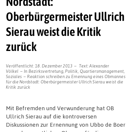
Nordstadt:
Oberbürgermeister Ullrich
Sierau weist die Kritik
zurück
Veröffentlicht:
18. Dezember 2013
Text:
Alexander
Völkel
In
Bezirksvertretung
,
Politik
,
Quartiersmanagement
,
Soziales
Reaktion schreiben
zu Ernennung eines Obmannes
für die Nordstadt: Oberbürgermeister Ullrich Sierau weist die
Kritik zurück
Mit Befremden und Verwunderung hat OB
Ullrich Sierau auf die kontroversen
Diskussionen zur Ernennung von Ubbo de Boer