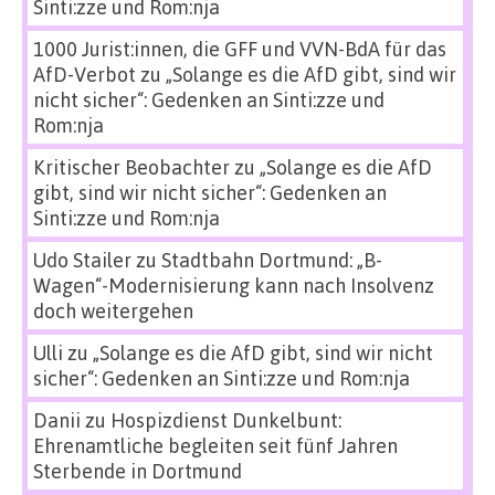
Sinti:zze und Rom:nja
1000 Jurist:innen, die GFF und VVN-BdA für das
AfD-Verbot
zu
„Solange es die AfD gibt, sind wir
nicht sicher“: Gedenken an Sinti:zze und
Rom:nja
Kritischer Beobachter
zu
„Solange es die AfD
gibt, sind wir nicht sicher“: Gedenken an
Sinti:zze und Rom:nja
Udo Stailer
zu
Stadtbahn Dortmund: „B-
Wagen“-Modernisierung kann nach Insolvenz
doch weitergehen
Ulli
zu
„Solange es die AfD gibt, sind wir nicht
sicher“: Gedenken an Sinti:zze und Rom:nja
Danii
zu
Hospizdienst Dunkelbunt:
Ehrenamtliche begleiten seit fünf Jahren
Sterbende in Dortmund