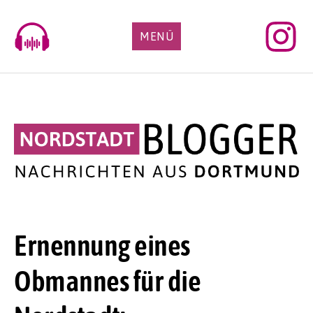
Skip
to
MENÜ
content
Ernennung eines
Obmannes für die