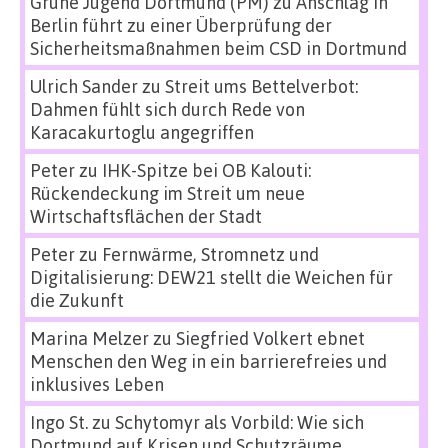
Grüne Jugend Dortmund (PM)
zu
Anschlag in
Berlin führt zu einer Überprüfung der
Sicherheitsmaßnahmen beim CSD in Dortmund
Ulrich Sander
zu
Streit ums Bettelverbot:
Dahmen fühlt sich durch Rede von
Karacakurtoglu angegriffen
Peter
zu
IHK-Spitze bei OB Kalouti:
Rückendeckung im Streit um neue
Wirtschaftsflächen der Stadt
Peter
zu
Fernwärme, Stromnetz und
Digitalisierung: DEW21 stellt die Weichen für
die Zukunft
Marina Melzer
zu
Siegfried Volkert ebnet
Menschen den Weg in ein barrierefreies und
inklusives Leben
Ingo St.
zu
Schytomyr als Vorbild: Wie sich
Dortmund auf Krisen und Schutzräume