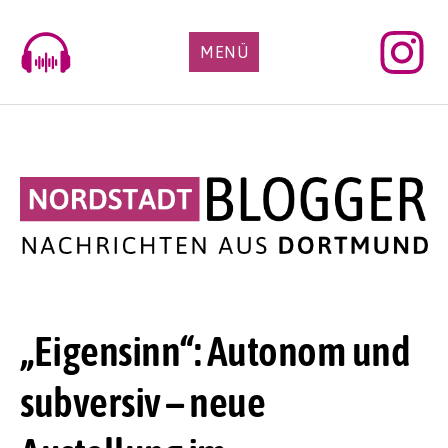
Skip
to
MENÜ
content
„Eigensinn“: Autonom und
subversiv – neue