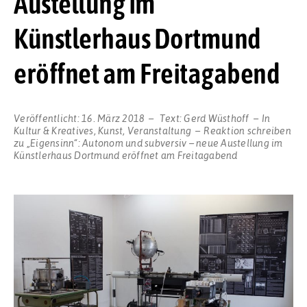
Austellung im
Künstlerhaus Dortmund
eröffnet am Freitagabend
Veröffentlicht:
16. März 2018
Text:
Gerd Wüsthoff
In
Kultur & Kreatives
,
Kunst
,
Veranstaltung
Reaktion schreiben
zu „Eigensinn“: Autonom und subversiv – neue Austellung im
Künstlerhaus Dortmund eröffnet am Freitagabend