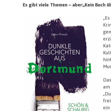
Es gibt viele Themen – aber:„Kein Buch 
„Es
Kri
gen
erz
Kat
Kul
hin
Mus
Das
am 
„Du
fre
ein