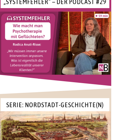
„SYSTEMFEHLER“ – DER PODCAST #29
SERIE: NORDSTADT-GESCHICHTE(N)