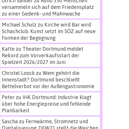
Ulrich Sander
zu
Rund 350 Menschen
versammeln sich auf dem Friedensplatz
zu einer Gedenk- und Mahnwache
Michael Schulz
zu
Kirche wird Bar wird
Schachclub: Kunst setzt im SÖZ auf neue
Formen der Begegnung
Katte
zu
Theater Dortmund meldet
Rekord zum Vorverkaufsstart der
Spielzeit 2026/2027 im Juni
Christel Loock
zu
Wem gehört die
Innenstadt? Dortmund beschließt
Bettelverbot vor der Außengastronomie
Peter
zu
IHK Dortmund: Industrie klagt
über hohe Energiepreise und fehlende
Planbarkeit
Sascha
zu
Fernwärme, Stromnetz und
Digitalisierung: DEW21 stellt die Weichen