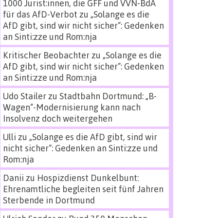
1000 Jurist:innen, die GFF und VVN-BdA
für das AfD-Verbot
zu
„Solange es die
AfD gibt, sind wir nicht sicher“: Gedenken
an Sinti:zze und Rom:nja
Kritischer Beobachter
zu
„Solange es die
AfD gibt, sind wir nicht sicher“: Gedenken
an Sinti:zze und Rom:nja
Udo Stailer
zu
Stadtbahn Dortmund: „B-
Wagen“-Modernisierung kann nach
Insolvenz doch weitergehen
Ulli
zu
„Solange es die AfD gibt, sind wir
nicht sicher“: Gedenken an Sinti:zze und
Rom:nja
Danii
zu
Hospizdienst Dunkelbunt:
Ehrenamtliche begleiten seit fünf Jahren
Sterbende in Dortmund