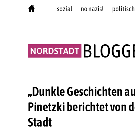
Skip
sozial
no nazis!
politisch
to
content
„Dunkle Geschichten au
Pinetzki berichtet von 
Stadt