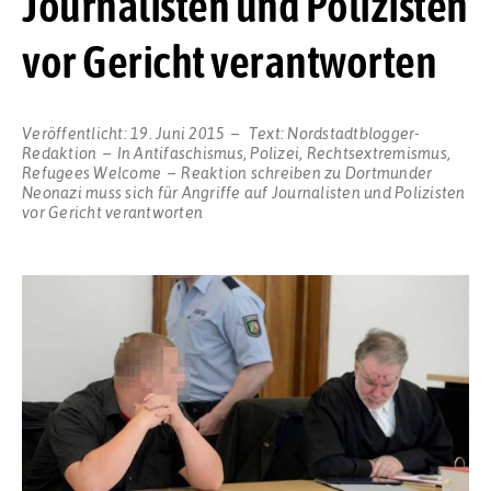
Journalisten und Polizisten
vor Gericht verantworten
Veröffentlicht:
19. Juni 2015
Text:
Nordstadtblogger-
Redaktion
In
Antifaschismus
,
Polizei
,
Rechtsextremismus
,
Refugees Welcome
Reaktion schreiben
zu Dortmunder
Neonazi muss sich für Angriffe auf Journalisten und Polizisten
vor Gericht verantworten