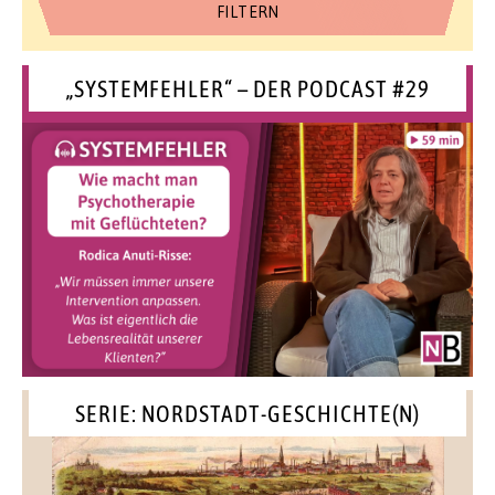
„SYSTEMFEHLER“ – DER PODCAST #29
SERIE: NORDSTADT-GESCHICHTE(N)