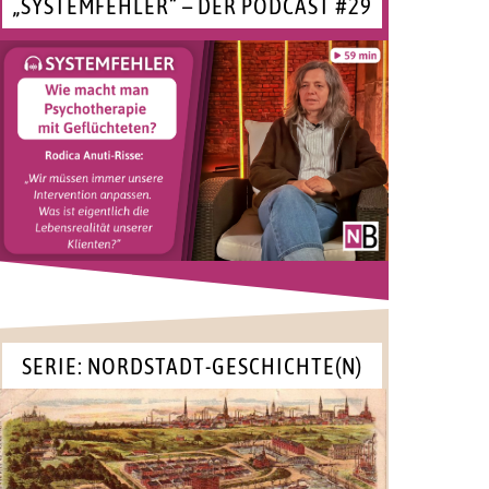
„SYSTEMFEHLER“ – DER PODCAST #29
SERIE: NORDSTADT-GESCHICHTE(N)