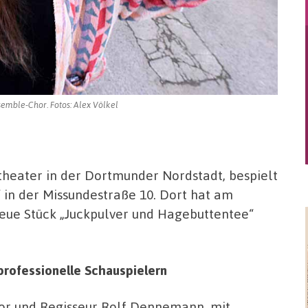
semble-Chor. Fotos: Alex Völkel
kstheater in der Dortmunder Nordstadt, bespielt
 in der Missundestraße 10. Dort hat am
neue Stück „Juckpulver und Hagebuttentee“
professionelle Schauspielern
or und Regisseur Rolf Dennemann, mit