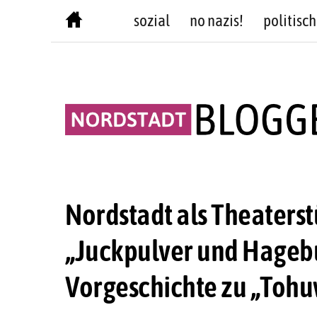
Skip
sozial
no nazis!
politisch
to
content
Nordstadt als Theaterst
„Juckpulver und Hagebu
Vorgeschichte zu „Toh