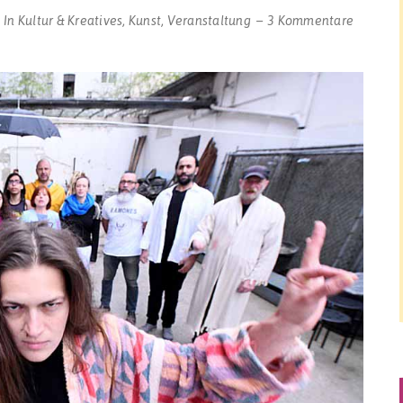
zu
In
Kultur & Kreatives
,
Kunst
,
Veranstaltung
3 Kommentare
Nordsta
als
Theater
bei
„artscen
„Juckpul
und
Hagebut
als
Vorgesc
zu
„Tohuwa