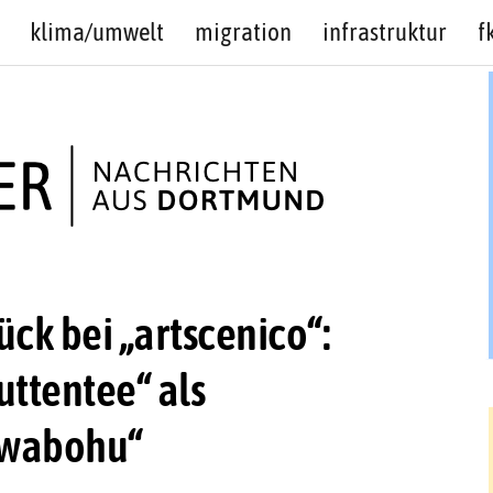
klima/umwelt
migration
infrastruktur
f
ück bei „artscenico“:
ttentee“ als
uwabohu“