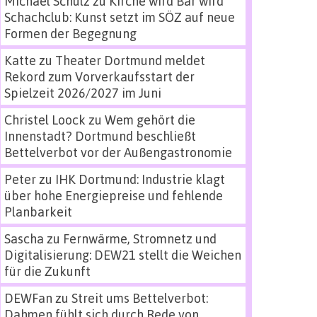
Michael Schulz
zu
Kirche wird Bar wird
Schachclub: Kunst setzt im SÖZ auf neue
Formen der Begegnung
Katte
zu
Theater Dortmund meldet
Rekord zum Vorverkaufsstart der
Spielzeit 2026/2027 im Juni
Christel Loock
zu
Wem gehört die
Innenstadt? Dortmund beschließt
Bettelverbot vor der Außengastronomie
Peter
zu
IHK Dortmund: Industrie klagt
über hohe Energiepreise und fehlende
Planbarkeit
Sascha
zu
Fernwärme, Stromnetz und
Digitalisierung: DEW21 stellt die Weichen
für die Zukunft
DEWFan
zu
Streit ums Bettelverbot:
Dahmen fühlt sich durch Rede von