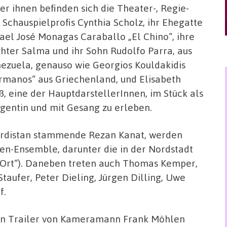
er ihnen befinden sich die Theater-, Regie-
 Schauspielprofis Cynthia Scholz, ihr Ehegatte
ael José Monagas Caraballo „El Chino“, ihre
hter Salma und ihr Sohn Rudolfo Parra, aus
ezuela, genauso wie Georgios Kouldakidis
rmanos“ aus Griechenland, und Elisabeth
ß, eine der HauptdarstellerInnen, im Stück als
igentin und mit Gesang zu erleben.
 Kurdistan stammende Rezan Kanat, werden
ien-Ensemble, darunter die in der Nordstadt
 Ort“). Daneben treten auch Thomas Kemper,
taufer, Peter Dieling, Jürgen Dilling, Uwe
f.
in Trailer von Kameramann Frank Möhlen