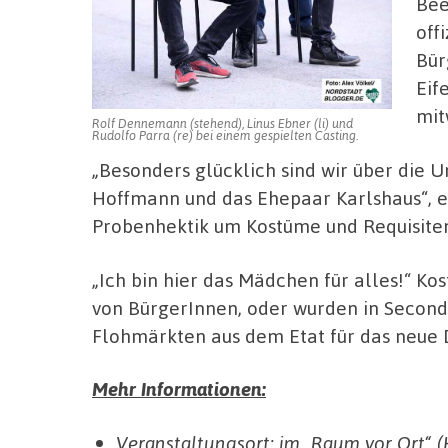
Bee
off
Bür
Eif
mit
Rolf Dennemann (stehend), Linus Ebner (li) und
Rudolfo Parra (re) bei einem gespielten Casting.
„Besonders glücklich sind wir über die 
Hoffmann und das Ehepaar Karlshaus“, er
Probenhektik um Kostüme und Requisite
„Ich bin hier das Mädchen für alles!“ K
von BürgerInnen, oder wurden in Second
Flohmärkten aus dem Etat für das neue
Mehr Informationen:
Veranstaltungsort: im „Raum vor Ort“ 