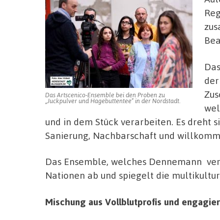
Reg
zus
Bea
Das
der
Zus
Das Artscenico-Ensemble bei den Proben zu
„Juckpulver und Hagebuttentee“ in der Nordstadt.
wel
und in dem Stück verarbeiten. Es dreht 
Sanierung, Nachbarschaft und willkomm
Das Ensemble, welches Dennemann versa
Nationen ab und spiegelt die multikultur
Mischung aus Vollblutprofis und engagie