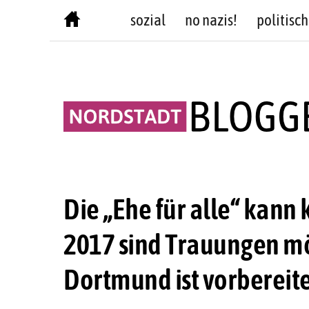
Skip
sozial
no nazis!
politisch
to
content
Die „Ehe für alle“ kann
2017 sind Trauungen m
Dortmund ist vorbereit