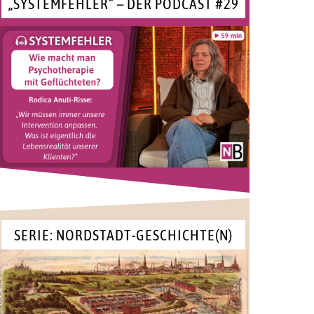
„SYSTEMFEHLER“ – DER PODCAST #29
SERIE: NORDSTADT-GESCHICHTE(N)