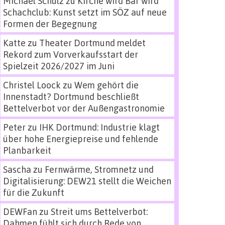
Michael Schulz
zu
Kirche wird Bar wird
Schachclub: Kunst setzt im SÖZ auf neue
Formen der Begegnung
Katte
zu
Theater Dortmund meldet
Rekord zum Vorverkaufsstart der
Spielzeit 2026/2027 im Juni
Christel Loock
zu
Wem gehört die
Innenstadt? Dortmund beschließt
Bettelverbot vor der Außengastronomie
Peter
zu
IHK Dortmund: Industrie klagt
über hohe Energiepreise und fehlende
Planbarkeit
Sascha
zu
Fernwärme, Stromnetz und
Digitalisierung: DEW21 stellt die Weichen
für die Zukunft
DEWFan
zu
Streit ums Bettelverbot:
Dahmen fühlt sich durch Rede von