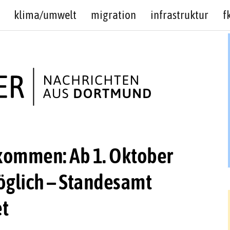
klima/umwelt
migration
infrastruktur
f
 kommen: Ab 1. Oktober
öglich – Standesamt
et