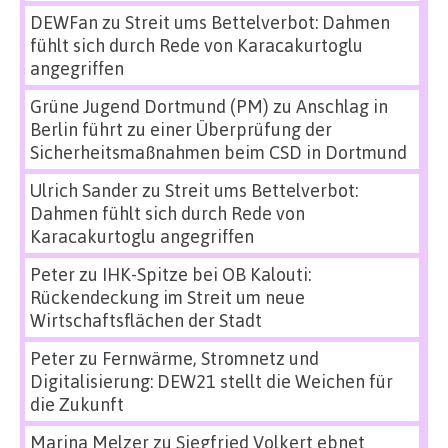
DEWFan
zu
Streit ums Bettelverbot: Dahmen
fühlt sich durch Rede von Karacakurtoglu
angegriffen
Grüne Jugend Dortmund (PM)
zu
Anschlag in
Berlin führt zu einer Überprüfung der
Sicherheitsmaßnahmen beim CSD in Dortmund
Ulrich Sander
zu
Streit ums Bettelverbot:
Dahmen fühlt sich durch Rede von
Karacakurtoglu angegriffen
Peter
zu
IHK-Spitze bei OB Kalouti:
Rückendeckung im Streit um neue
Wirtschaftsflächen der Stadt
Peter
zu
Fernwärme, Stromnetz und
Digitalisierung: DEW21 stellt die Weichen für
die Zukunft
Marina Melzer
zu
Siegfried Volkert ebnet