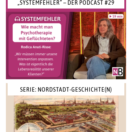
„SYSTEMFEHLER“ – DER PODCAST #29
SERIE: NORDSTADT-GESCHICHTE(N)