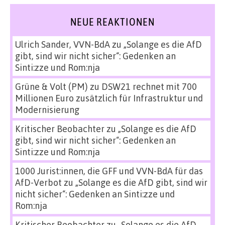
NEUE REAKTIONEN
Ulrich Sander, VVN-BdA
zu
„Solange es die AfD
gibt, sind wir nicht sicher“: Gedenken an
Sinti:zze und Rom:nja
Grüne & Volt (PM)
zu
DSW21 rechnet mit 700
Millionen Euro zusätzlich für Infrastruktur und
Modernisierung
Kritischer Beobachter
zu
„Solange es die AfD
gibt, sind wir nicht sicher“: Gedenken an
Sinti:zze und Rom:nja
1000 Jurist:innen, die GFF und VVN-BdA für das
AfD-Verbot
zu
„Solange es die AfD gibt, sind wir
nicht sicher“: Gedenken an Sinti:zze und
Rom:nja
Kritischer Beobachter
zu
„Solange es die AfD