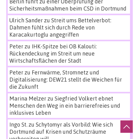
Berlin führt zu einer Überprüfung der
Sicherheitsmaßnahmen beim CSD in Dortmund
Ulrich Sander
zu
Streit ums Bettelverbot:
Dahmen fühlt sich durch Rede von
Karacakurtoglu angegriffen
Peter
zu
IHK-Spitze bei OB Kalouti:
Rückendeckung im Streit um neue
Wirtschaftsflächen der Stadt
Peter
zu
Fernwärme, Stromnetz und
Digitalisierung: DEW21 stellt die Weichen für
die Zukunft
Marina Melzer
zu
Siegfried Volkert ebnet
Menschen den Weg in ein barrierefreies und
inklusives Leben
Ingo St.
zu
Schytomyr als Vorbild: Wie sich
Dortmund auf Krisen und Schutzräume
vorbereiten will