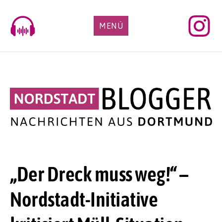
Skip
to
MENÜ
content
„Der Dreck muss weg!“ –
Nordstadt-Initiative