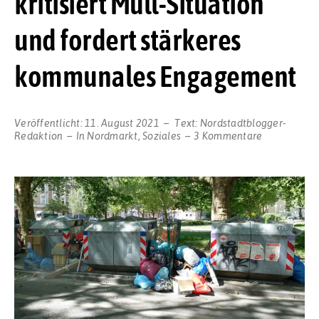
kritisiert Müll-Situation
und fordert stärkeres
kommunales Engagement
Veröffentlicht:
11. August 2021
Text:
Nordstadtblogger-
zu
Redaktion
In
Nordmarkt
,
Soziales
3 Kommentare
„Der
Dreck
muss
weg!“
–
Nordstadt-
Initiative
kritisiert
Müll-
Situation
und
fordert
stärkeres
kommunale