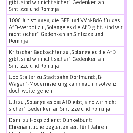
gibt, sind wir nicht sicher“: Gedenken an
Sinti:zze und Rom:nja
1000 Jurist:innen, die GFF und VVN-BdA für das
AfD-Verbot
zu
„Solange es die AfD gibt, sind wir
nicht sicher“: Gedenken an Sinti:zze und
Rom:nja
Kritischer Beobachter
zu
„Solange es die AfD
gibt, sind wir nicht sicher“: Gedenken an
Sinti:zze und Rom:nja
Udo Stailer
zu
Stadtbahn Dortmund: „B-
Wagen“-Modernisierung kann nach Insolvenz
doch weitergehen
Ulli
zu
„Solange es die AfD gibt, sind wir nicht
sicher“: Gedenken an Sinti:zze und Rom:nja
Danii
zu
Hospizdienst Dunkelbunt:
Ehrenamtliche begleiten seit fünf Jahren