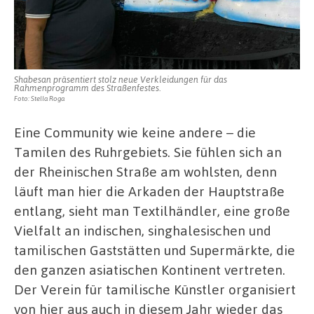
Straßenfest
Shabesan präsentiert stolz neue Verkleidungen für das
Rahmenprogramm des Straßenfestes.
Foto: Stella Roga
Eine Community wie keine andere – die
Tamilen des Ruhrgebiets. Sie fühlen sich an
der Rheinischen Straße am wohlsten, denn
läuft man hier die Arkaden der Hauptstraße
entlang, sieht man Textilhändler, eine große
Vielfalt an indischen, singhalesischen und
tamilischen Gaststätten und Supermärkte, die
den ganzen asiatischen Kontinent vertreten.
Der Verein für tamilische Künstler organisiert
von hier aus auch in diesem Jahr wieder das