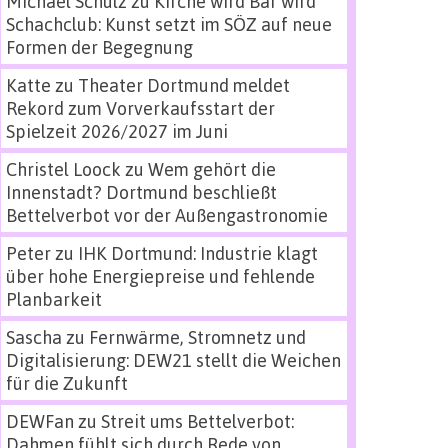
Michael Schulz
zu
Kirche wird Bar wird
Schachclub: Kunst setzt im SÖZ auf neue
Formen der Begegnung
Katte
zu
Theater Dortmund meldet
Rekord zum Vorverkaufsstart der
Spielzeit 2026/2027 im Juni
Christel Loock
zu
Wem gehört die
Innenstadt? Dortmund beschließt
Bettelverbot vor der Außengastronomie
Peter
zu
IHK Dortmund: Industrie klagt
über hohe Energiepreise und fehlende
Planbarkeit
Sascha
zu
Fernwärme, Stromnetz und
Digitalisierung: DEW21 stellt die Weichen
für die Zukunft
DEWFan
zu
Streit ums Bettelverbot:
Dahmen fühlt sich durch Rede von