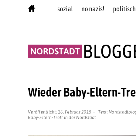
Skip
sozial
no nazis!
politisch
to
content
Wieder Baby-Eltern-Tref
Veröffentlicht:
16. Februar 2015
Text:
Nordstadtblo
Baby-Eltern-Treff in der Nordstadt