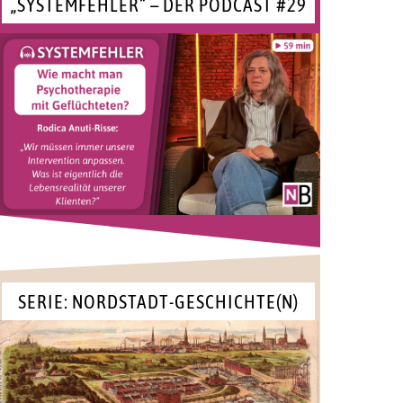
„SYSTEMFEHLER“ – DER PODCAST #29
SERIE: NORDSTADT-GESCHICHTE(N)