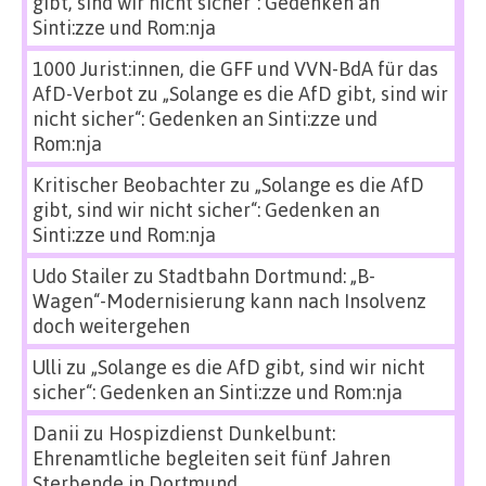
gibt, sind wir nicht sicher“: Gedenken an
Sinti:zze und Rom:nja
1000 Jurist:innen, die GFF und VVN-BdA für das
AfD-Verbot
zu
„Solange es die AfD gibt, sind wir
nicht sicher“: Gedenken an Sinti:zze und
Rom:nja
Kritischer Beobachter
zu
„Solange es die AfD
gibt, sind wir nicht sicher“: Gedenken an
Sinti:zze und Rom:nja
Udo Stailer
zu
Stadtbahn Dortmund: „B-
Wagen“-Modernisierung kann nach Insolvenz
doch weitergehen
Ulli
zu
„Solange es die AfD gibt, sind wir nicht
sicher“: Gedenken an Sinti:zze und Rom:nja
Danii
zu
Hospizdienst Dunkelbunt:
Ehrenamtliche begleiten seit fünf Jahren
Sterbende in Dortmund