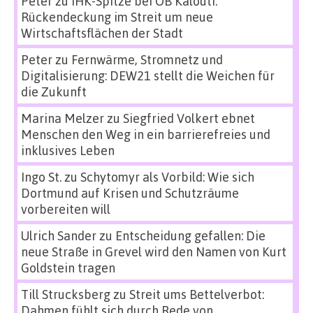
Peter
zu
IHK-Spitze bei OB Kalouti:
Rückendeckung im Streit um neue
Wirtschaftsflächen der Stadt
Peter
zu
Fernwärme, Stromnetz und
Digitalisierung: DEW21 stellt die Weichen für
die Zukunft
Marina Melzer
zu
Siegfried Volkert ebnet
Menschen den Weg in ein barrierefreies und
inklusives Leben
Ingo St.
zu
Schytomyr als Vorbild: Wie sich
Dortmund auf Krisen und Schutzräume
vorbereiten will
Ulrich Sander
zu
Entscheidung gefallen: Die
neue Straße in Grevel wird den Namen von Kurt
Goldstein tragen
Till Strucksberg
zu
Streit ums Bettelverbot:
Dahmen fühlt sich durch Rede von