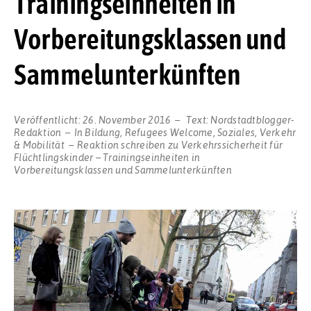
Trainingseinheiten in
Vorbereitungsklassen und
Sammelunterkünften
Veröffentlicht:
26. November 2016
Text:
Nordstadtblogger-
Redaktion
In
Bildung
,
Refugees Welcome
,
Soziales
,
Verkehr
& Mobilität
Reaktion schreiben
zu Verkehrssicherheit für
Flüchtlingskinder – Trainingseinheiten in
Vorbereitungsklassen und Sammelunterkünften