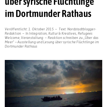
über syrische Flüchtlinge
im Dortmunder Rathaus
Veröffentlicht:
1. Oktober 2015
Text:
Nordstadtblogger-
Redaktion
In
Integration
,
Kultur & Kreatives
,
Refugees
Welcome
,
Veranstaltung
Reaktion schreiben
zu „Über das
Meer“ – Ausstellung und Lesung über syrische Flüchtlinge im
Dortmunder Rathaus