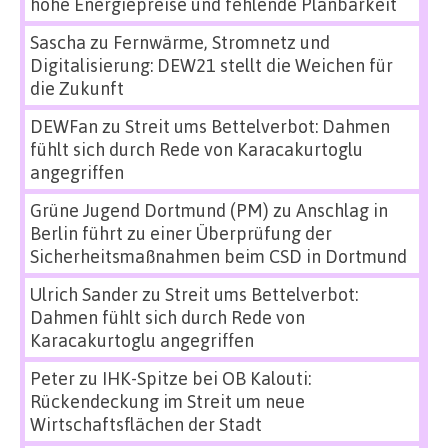
hohe Energiepreise und fehlende Planbarkeit
Sascha
zu
Fernwärme, Stromnetz und
Digitalisierung: DEW21 stellt die Weichen für
die Zukunft
DEWFan
zu
Streit ums Bettelverbot: Dahmen
fühlt sich durch Rede von Karacakurtoglu
angegriffen
Grüne Jugend Dortmund (PM)
zu
Anschlag in
Berlin führt zu einer Überprüfung der
Sicherheitsmaßnahmen beim CSD in Dortmund
Ulrich Sander
zu
Streit ums Bettelverbot:
Dahmen fühlt sich durch Rede von
Karacakurtoglu angegriffen
Peter
zu
IHK-Spitze bei OB Kalouti:
Rückendeckung im Streit um neue
Wirtschaftsflächen der Stadt