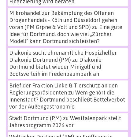
Finanzierung wird beraten
Mikrohandel zur Bekämpfung des Offenen
Drogenhandels - Köln und Düsseldorf gehen
voran (PM Grpne & Volt und SPD)
zu
Eine gute
Idee für Dortmund, doch wie viel „Zürcher
Modell“ kann Dortmund sich leisten?
Diakonie sucht ehrenamtliche Hospizhelfer
Diakonie Dortmund (PM)
zu
Diakonie
Dortmund bietet wieder Minigolf und
Bootsverleih im Fredenbaumpark an
Brief der Fraktion Linke & Tierschutz an den
Regierungspräsidenten
zu
Wem gehört die
Innenstadt? Dortmund beschließt Bettelverbot
vor der Außengastronomie
Stadt Dortmund (PM)
zu
Westfalenpark stellt
Jahresprogramm 2026 vor
Weltacker Dortmund (PM)
zu
Eröffnung in