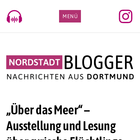
Skip
to
MENÜ
content
„Über das Meer“ –
Ausstellung und Lesung