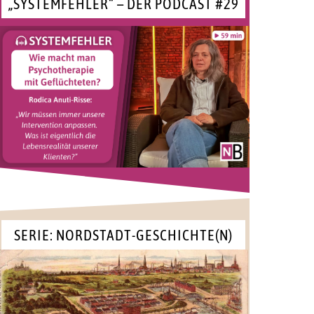
„SYSTEMFEHLER“ – DER PODCAST #29
SERIE: NORDSTADT-GESCHICHTE(N)