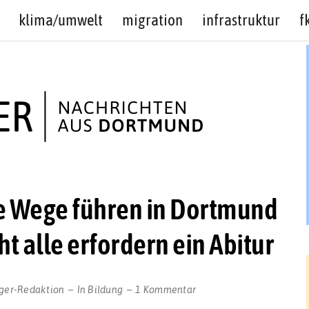
klima/umwelt
migration
infrastruktur
f
le Wege führen in Dortmund
ht alle erfordern ein Abitur
zu
ger-Redaktion
In
Bildung
1 Kommentar
TalentKolleg