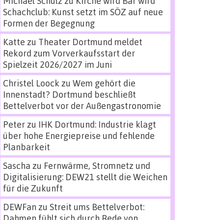
Michael Schulz
zu
Kirche wird Bar wird
Schachclub: Kunst setzt im SÖZ auf neue
Formen der Begegnung
Katte
zu
Theater Dortmund meldet
Rekord zum Vorverkaufsstart der
Spielzeit 2026/2027 im Juni
Christel Loock
zu
Wem gehört die
Innenstadt? Dortmund beschließt
Bettelverbot vor der Außengastronomie
Peter
zu
IHK Dortmund: Industrie klagt
über hohe Energiepreise und fehlende
Planbarkeit
Sascha
zu
Fernwärme, Stromnetz und
Digitalisierung: DEW21 stellt die Weichen
für die Zukunft
DEWFan
zu
Streit ums Bettelverbot:
Dahmen fühlt sich durch Rede von