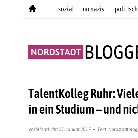
Skip
sozial
no nazis!
politisch
to
content
TalentKolleg Ruhr: Vie
in ein Studium – und nic
Veröffentlicht:
25. Januar 2017
Text:
Nordstadtblog