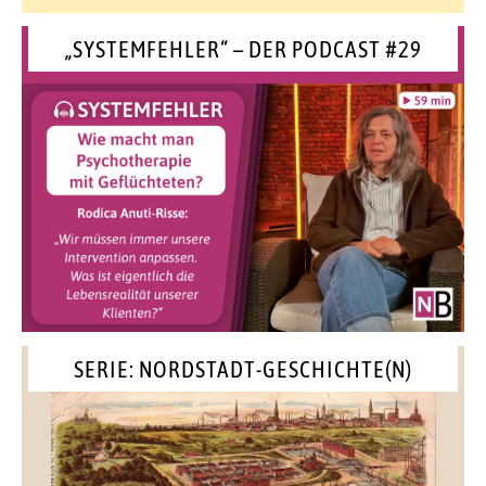
„SYSTEMFEHLER“ – DER PODCAST #29
SERIE: NORDSTADT-GESCHICHTE(N)