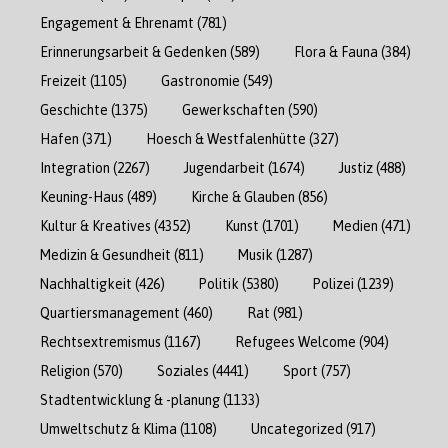
Engagement & Ehrenamt
(781)
Erinnerungsarbeit & Gedenken
(589)
Flora & Fauna
(384)
Freizeit
(1105)
Gastronomie
(549)
Geschichte
(1375)
Gewerkschaften
(590)
Hafen
(371)
Hoesch & Westfalenhütte
(327)
Integration
(2267)
Jugendarbeit
(1674)
Justiz
(488)
Keuning-Haus
(489)
Kirche & Glauben
(856)
Kultur & Kreatives
(4352)
Kunst
(1701)
Medien
(471)
Medizin & Gesundheit
(811)
Musik
(1287)
Nachhaltigkeit
(426)
Politik
(5380)
Polizei
(1239)
Quartiersmanagement
(460)
Rat
(981)
Rechtsextremismus
(1167)
Refugees Welcome
(904)
Religion
(570)
Soziales
(4441)
Sport
(757)
Stadtentwicklung & -planung
(1133)
Umweltschutz & Klima
(1108)
Uncategorized
(917)