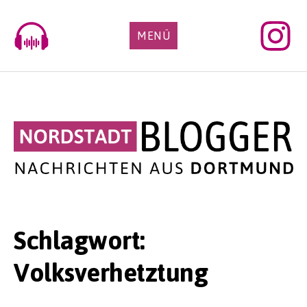
Skip
to
MENÜ
content
Schlagwort:
Volksverhetztung