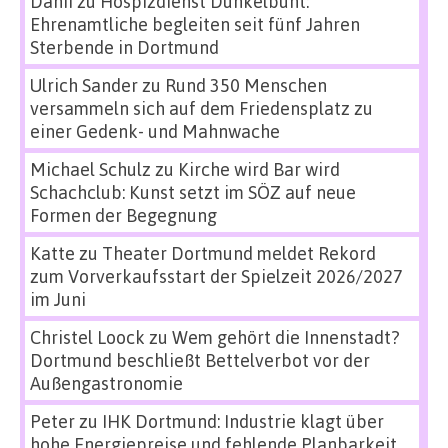
Danii
zu
Hospizdienst Dunkelbunt:
Ehrenamtliche begleiten seit fünf Jahren
Sterbende in Dortmund
Ulrich Sander
zu
Rund 350 Menschen
versammeln sich auf dem Friedensplatz zu
einer Gedenk- und Mahnwache
Michael Schulz
zu
Kirche wird Bar wird
Schachclub: Kunst setzt im SÖZ auf neue
Formen der Begegnung
Katte
zu
Theater Dortmund meldet Rekord
zum Vorverkaufsstart der Spielzeit 2026/2027
im Juni
Christel Loock
zu
Wem gehört die Innenstadt?
Dortmund beschließt Bettelverbot vor der
Außengastronomie
Peter
zu
IHK Dortmund: Industrie klagt über
hohe Energiepreise und fehlende Planbarkeit