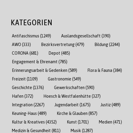
KATEGORIEN
Antifaschismus
(1249)
Auslandsgesellschaft
(390)
AWO
(333)
Bezirksvertretung
(479)
Bildung
(2244)
CORONA
(681)
Depot
(485)
Engagement & Ehrenamt
(785)
Erinnerungsarbeit & Gedenken
(589)
Flora & Fauna
(384)
Freizeit
(1109)
Gastronomie
(549)
Geschichte
(1376)
Gewerkschaften
(590)
Hafen
(372)
Hoesch & Westfalenhütte
(327)
Integration
(2267)
Jugendarbeit
(1675)
Justiz
(489)
Keuning-Haus
(489)
Kirche & Glauben
(857)
Kultur & Kreatives
(4352)
Kunst
(1701)
Medien
(471)
Medizin & Gesundheit
(811)
Musik
(1287)