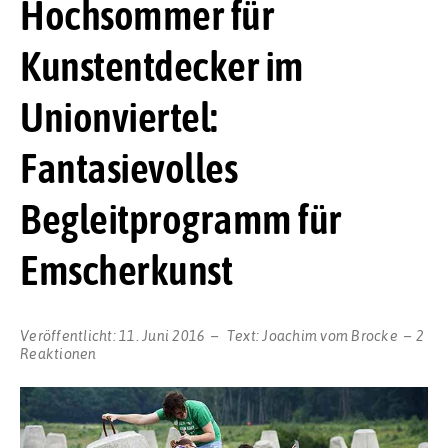
Hochsommer für
Kunstentdecker im
Unionviertel:
Fantasievolles
Begleitprogramm für
Emscherkunst
Veröffentlicht:
11. Juni 2016
Text:
Joachim vom Brocke
2
Reaktionen