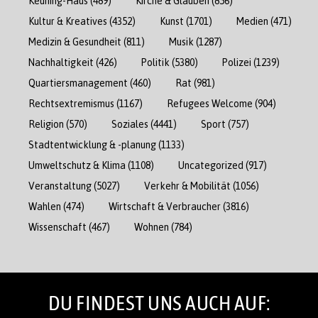
Keuning-Haus
(489)
Kirche & Glauben
(856)
Kultur & Kreatives
(4352)
Kunst
(1701)
Medien
(471)
Medizin & Gesundheit
(811)
Musik
(1287)
Nachhaltigkeit
(426)
Politik
(5380)
Polizei
(1239)
Quartiersmanagement
(460)
Rat
(981)
Rechtsextremismus
(1167)
Refugees Welcome
(904)
Religion
(570)
Soziales
(4441)
Sport
(757)
Stadtentwicklung & -planung
(1133)
Umweltschutz & Klima
(1108)
Uncategorized
(917)
Veranstaltung
(5027)
Verkehr & Mobilität
(1056)
Wahlen
(474)
Wirtschaft & Verbraucher
(3816)
Wissenschaft
(467)
Wohnen
(784)
DU FINDEST UNS AUCH AUF: