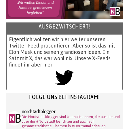
AUSGEZWITSCHERT!
Eigentlich wollten wir hier weiter unseren
Twitter-Feed präsentieren. Aber so ist das mit
Elon Musk und seinen grandiosen Ideen. Ein
Satz mit X, das war wohl nix. Unsere X-Feeds
findet ihr aber hier:
FOLGE UNS BEI INSTAGRAM!
nordstadtblogger
Die Nordstadtblogger sind Journalist:innen, die aus der und
über die #Nordstadt berichten und auch auf
gesamtstädtische Themen in #Dortmund schauen