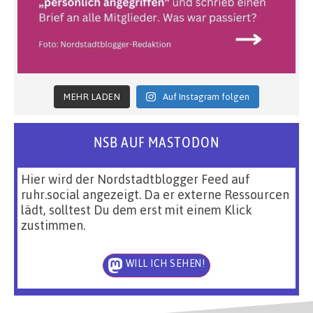
MEHR LADEN
Auf Instagram folgen
NSB AUF MASTODON
Hier wird der Nordstadtblogger Feed auf
ruhr.social angezeigt. Da er externe Ressourcen
lädt, solltest Du dem erst mit einem Klick
zustimmen.
WILL ICH SEHEN!