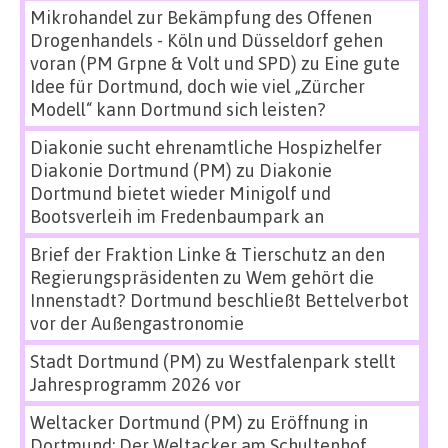
Mikrohandel zur Bekämpfung des Offenen
Drogenhandels - Köln und Düsseldorf gehen
voran (PM Grpne & Volt und SPD)
zu
Eine gute
Idee für Dortmund, doch wie viel „Zürcher
Modell“ kann Dortmund sich leisten?
Diakonie sucht ehrenamtliche Hospizhelfer
Diakonie Dortmund (PM)
zu
Diakonie
Dortmund bietet wieder Minigolf und
Bootsverleih im Fredenbaumpark an
Brief der Fraktion Linke & Tierschutz an den
Regierungspräsidenten
zu
Wem gehört die
Innenstadt? Dortmund beschließt Bettelverbot
vor der Außengastronomie
Stadt Dortmund (PM)
zu
Westfalenpark stellt
Jahresprogramm 2026 vor
Weltacker Dortmund (PM)
zu
Eröffnung in
Dortmund: Der Weltacker am Schultenhof