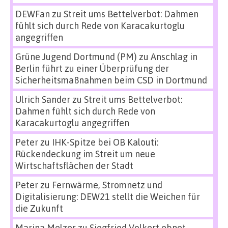
DEWFan
zu
Streit ums Bettelverbot: Dahmen
fühlt sich durch Rede von Karacakurtoglu
angegriffen
Grüne Jugend Dortmund (PM)
zu
Anschlag in
Berlin führt zu einer Überprüfung der
Sicherheitsmaßnahmen beim CSD in Dortmund
Ulrich Sander
zu
Streit ums Bettelverbot:
Dahmen fühlt sich durch Rede von
Karacakurtoglu angegriffen
Peter
zu
IHK-Spitze bei OB Kalouti:
Rückendeckung im Streit um neue
Wirtschaftsflächen der Stadt
Peter
zu
Fernwärme, Stromnetz und
Digitalisierung: DEW21 stellt die Weichen für
die Zukunft
Marina Melzer
zu
Siegfried Volkert ebnet