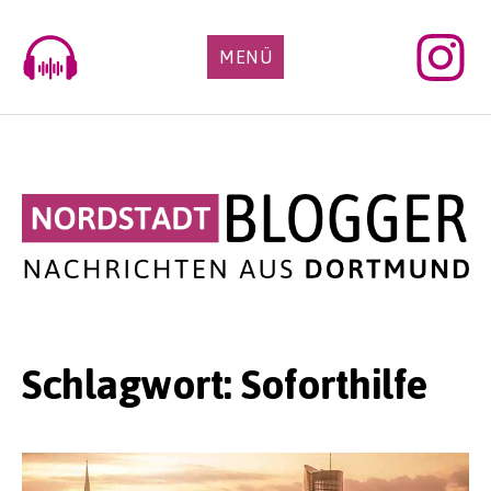
Skip
to
MENÜ
content
Schlagwort:
Soforthilfe