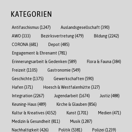
KATEGORIEN
Antifaschismus
(1247)
Auslandsgesellschaft
(390)
AWO
(333)
Bezirksvertretung
(479)
Bildung
(2242)
CORONA
(681)
Depot
(485)
Engagement & Ehrenamt
(781)
Erinnerungsarbeit & Gedenken
(589)
Flora & Fauna
(384)
Freizeit
(1105)
Gastronomie
(549)
Geschichte
(1375)
Gewerkschaften
(590)
Hafen
(371)
Hoesch & Westfalenhütte
(327)
Integration
(2267)
Jugendarbeit
(1674)
Justiz
(488)
Keuning-Haus
(489)
Kirche & Glauben
(856)
Kultur & Kreatives
(4352)
Kunst
(1701)
Medien
(471)
Medizin & Gesundheit
(811)
Musik
(1287)
Nachhaltigkeit
(426)
Politik
(5381)
Polizei
(1239)