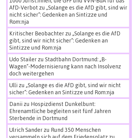
1000 Jurist:innen, die GFF und VVN-BdA für das
AfD-Verbot
zu
„Solange es die AfD gibt, sind wir
nicht sicher“: Gedenken an Sinti:zze und
Rom:nja
Kritischer Beobachter
zu
„Solange es die AfD
gibt, sind wir nicht sicher“: Gedenken an
Sinti:zze und Rom:nja
Udo Stailer
zu
Stadtbahn Dortmund: „B-
Wagen“-Modernisierung kann nach Insolvenz
doch weitergehen
Ulli
zu
„Solange es die AfD gibt, sind wir nicht
sicher“: Gedenken an Sinti:zze und Rom:nja
Danii
zu
Hospizdienst Dunkelbunt:
Ehrenamtliche begleiten seit fünf Jahren
Sterbende in Dortmund
Ulrich Sander
zu
Rund 350 Menschen
versammeln sich auf dem Friedensplatz zu