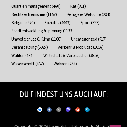
Quartiersmanagement
(460)
Rat
(981)
Rechtsextremismus
(1167)
Refugees Welcome
(904)
Religion
(570)
Soziales
(4443)
Sport
(757)
Stadtentwicklung & -planung
(1133)
Umweltschutz & Klima
(1108)
Uncategorized
(917)
Veranstaltung
(5027)
Verkehr & Mobilität
(1056)
Wahlen
(474)
Wirtschaft & Verbraucher
(3816)
Wissenschaft
(467)
Wohnen
(784)
DU FINDEST UNS AUCH AUF:
Copyright © 2026
by nordstadtblogger.de
All rights