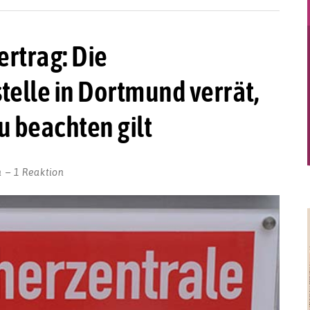
rtrag: Die
elle in Dortmund verrät,
u beachten gilt
n
1 Reaktion