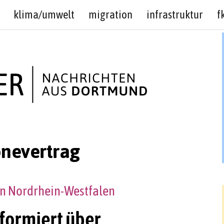
klima/umwelt
migration
infrastruktur
f
nevertrag
in Nordrhein-Westfalen
formiert über