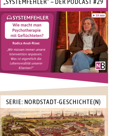
„SYSTEMFEHLER“ – DER PODCAST #29
SERIE: NORDSTADT-GESCHICHTE(N)