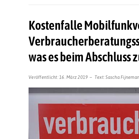
Kostenfalle Mobilfunkve
Verbraucherberatungsst
was es beim Abschluss z
Veröffentlicht:
16. März 2019
Text:
Sascha Fijnema