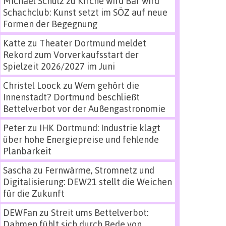
Michael Schulz
zu
Kirche wird Bar wird
Schachclub: Kunst setzt im SÖZ auf neue
Formen der Begegnung
Katte
zu
Theater Dortmund meldet
Rekord zum Vorverkaufsstart der
Spielzeit 2026/2027 im Juni
Christel Loock
zu
Wem gehört die
Innenstadt? Dortmund beschließt
Bettelverbot vor der Außengastronomie
Peter
zu
IHK Dortmund: Industrie klagt
über hohe Energiepreise und fehlende
Planbarkeit
Sascha
zu
Fernwärme, Stromnetz und
Digitalisierung: DEW21 stellt die Weichen
für die Zukunft
DEWFan
zu
Streit ums Bettelverbot:
Dahmen fühlt sich durch Rede von