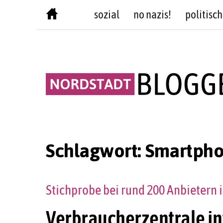
Skip
sozial
no nazis!
politisch
to
content
Schlagwort:
Smartpho
Stichprobe bei rund 200 Anbietern 
Verbraucherzentrale in