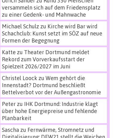
Ulrich Sander
zu
Rund 350 Menschen
versammeln sich auf dem Friedensplatz
zu einer Gedenk- und Mahnwache
Michael Schulz
zu
Kirche wird Bar wird
Schachclub: Kunst setzt im SÖZ auf neue
Formen der Begegnung
Katte
zu
Theater Dortmund meldet
Rekord zum Vorverkaufsstart der
Spielzeit 2026/2027 im Juni
Christel Loock
zu
Wem gehört die
Innenstadt? Dortmund beschließt
Bettelverbot vor der Außengastronomie
Peter
zu
IHK Dortmund: Industrie klagt
über hohe Energiepreise und fehlende
Planbarkeit
Sascha
zu
Fernwärme, Stromnetz und
Digitalisierung: DEW21 stellt die Weichen