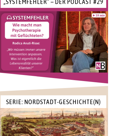
„SYSTEMFEHLER“ – DER PODCAST #29
SERIE: NORDSTADT-GESCHICHTE(N)