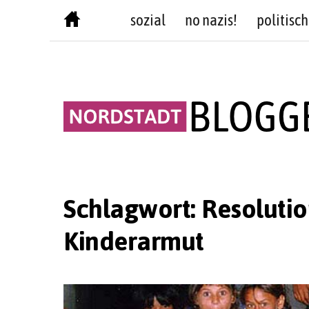
Skip
sozial
no nazis!
politisch
to
content
Schlagwort:
Resoluti
Kinderarmut