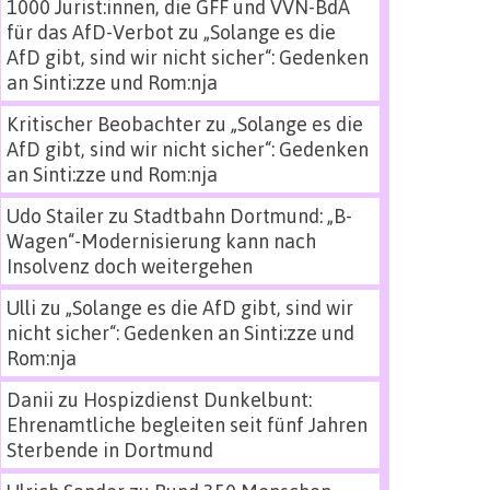
1000 Jurist:innen, die GFF und VVN-BdA
für das AfD-Verbot
zu
„Solange es die
AfD gibt, sind wir nicht sicher“: Gedenken
an Sinti:zze und Rom:nja
Kritischer Beobachter
zu
„Solange es die
AfD gibt, sind wir nicht sicher“: Gedenken
an Sinti:zze und Rom:nja
Udo Stailer
zu
Stadtbahn Dortmund: „B-
Wagen“-Modernisierung kann nach
Insolvenz doch weitergehen
Ulli
zu
„Solange es die AfD gibt, sind wir
nicht sicher“: Gedenken an Sinti:zze und
Rom:nja
Danii
zu
Hospizdienst Dunkelbunt:
Ehrenamtliche begleiten seit fünf Jahren
Sterbende in Dortmund