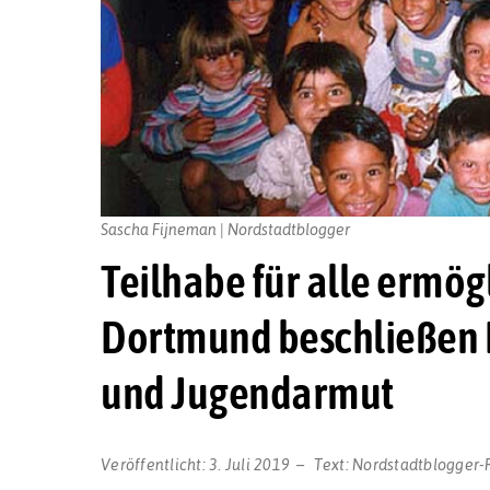
Sascha Fijneman | Nordstadtblogger
Teilhabe für alle ermö
Dortmund beschließen 
und Jugendarmut
Veröffentlicht:
3. Juli 2019
Text:
Nordstadtblogger-