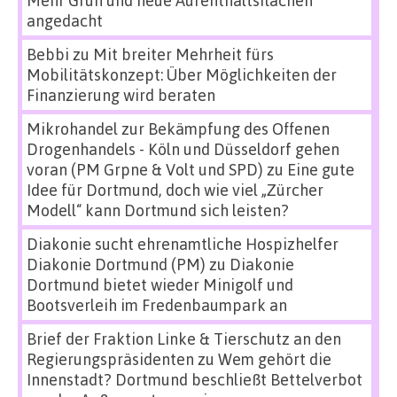
Mehr Grün und neue Aufenthaltsflächen
angedacht
Bebbi
zu
Mit breiter Mehrheit fürs
Mobilitätskonzept: Über Möglichkeiten der
Finanzierung wird beraten
Mikrohandel zur Bekämpfung des Offenen
Drogenhandels - Köln und Düsseldorf gehen
voran (PM Grpne & Volt und SPD)
zu
Eine gute
Idee für Dortmund, doch wie viel „Zürcher
Modell“ kann Dortmund sich leisten?
Diakonie sucht ehrenamtliche Hospizhelfer
Diakonie Dortmund (PM)
zu
Diakonie
Dortmund bietet wieder Minigolf und
Bootsverleih im Fredenbaumpark an
Brief der Fraktion Linke & Tierschutz an den
Regierungspräsidenten
zu
Wem gehört die
Innenstadt? Dortmund beschließt Bettelverbot