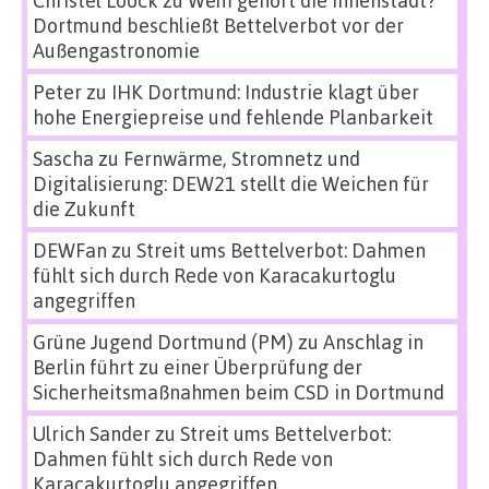
Christel Loock
zu
Wem gehört die Innenstadt?
Dortmund beschließt Bettelverbot vor der
Außengastronomie
Peter
zu
IHK Dortmund: Industrie klagt über
hohe Energiepreise und fehlende Planbarkeit
Sascha
zu
Fernwärme, Stromnetz und
Digitalisierung: DEW21 stellt die Weichen für
die Zukunft
DEWFan
zu
Streit ums Bettelverbot: Dahmen
fühlt sich durch Rede von Karacakurtoglu
angegriffen
Grüne Jugend Dortmund (PM)
zu
Anschlag in
Berlin führt zu einer Überprüfung der
Sicherheitsmaßnahmen beim CSD in Dortmund
Ulrich Sander
zu
Streit ums Bettelverbot:
Dahmen fühlt sich durch Rede von
Karacakurtoglu angegriffen