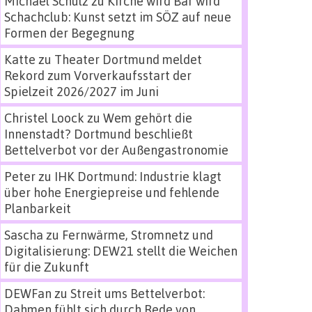
Michael Schulz
zu
Kirche wird Bar wird
Schachclub: Kunst setzt im SÖZ auf neue
Formen der Begegnung
Katte
zu
Theater Dortmund meldet
Rekord zum Vorverkaufsstart der
Spielzeit 2026/2027 im Juni
Christel Loock
zu
Wem gehört die
Innenstadt? Dortmund beschließt
Bettelverbot vor der Außengastronomie
Peter
zu
IHK Dortmund: Industrie klagt
über hohe Energiepreise und fehlende
Planbarkeit
Sascha
zu
Fernwärme, Stromnetz und
Digitalisierung: DEW21 stellt die Weichen
für die Zukunft
DEWFan
zu
Streit ums Bettelverbot:
Dahmen fühlt sich durch Rede von