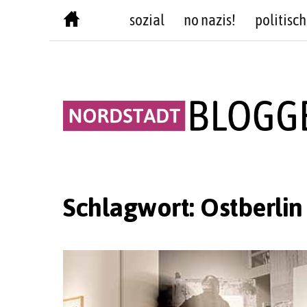
Skip
sozial
no nazis!
politisch
to
content
Schlagwort:
Ostberlin