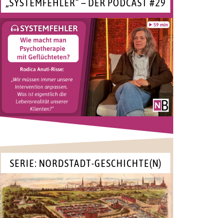
„SYSTEMFEHLER“ – DER PODCAST #29
SERIE: NORDSTADT-GESCHICHTE(N)