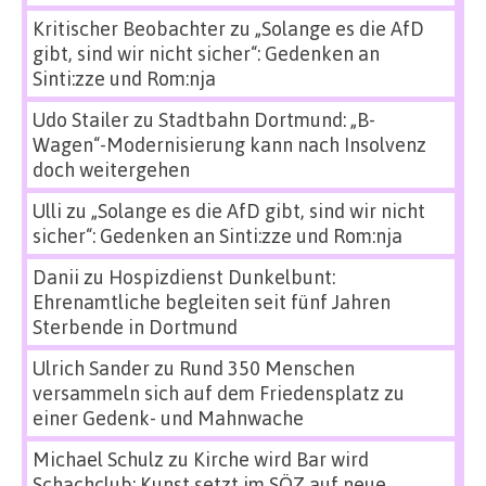
Kritischer Beobachter
zu
„Solange es die AfD
gibt, sind wir nicht sicher“: Gedenken an
Sinti:zze und Rom:nja
Udo Stailer
zu
Stadtbahn Dortmund: „B-
Wagen“-Modernisierung kann nach Insolvenz
doch weitergehen
Ulli
zu
„Solange es die AfD gibt, sind wir nicht
sicher“: Gedenken an Sinti:zze und Rom:nja
Danii
zu
Hospizdienst Dunkelbunt:
Ehrenamtliche begleiten seit fünf Jahren
Sterbende in Dortmund
Ulrich Sander
zu
Rund 350 Menschen
versammeln sich auf dem Friedensplatz zu
einer Gedenk- und Mahnwache
Michael Schulz
zu
Kirche wird Bar wird
Schachclub: Kunst setzt im SÖZ auf neue