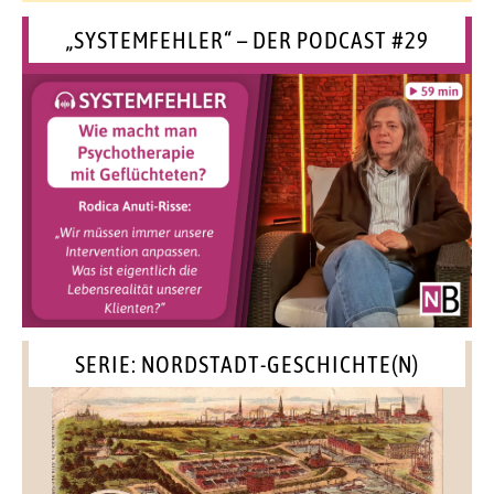
„SYSTEMFEHLER“ – DER PODCAST #29
SERIE: NORDSTADT-GESCHICHTE(N)