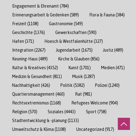
Engagement & Ehrenamt
(784)
Erinnerungsarbeit & Gedenken
(589)
Flora & Fauna
(384)
Freizeit
(1108)
Gastronomie
(549)
Geschichte
(1376)
Gewerkschaften
(590)
Hafen
(371)
Hoesch & Westfalenhütte
(327)
Integration
(2267)
Jugendarbeit
(1675)
Justiz
(489)
Keuning-Haus
(489)
Kirche & Glauben
(856)
Kultur & Kreatives
(4352)
Kunst
(1701)
Medien
(471)
Medizin & Gesundheit
(811)
Musik
(1287)
Nachhaltigkeit
(426)
Politik
(5382)
Polizei
(1240)
Quartiersmanagement
(460)
Rat
(981)
Rechtsextremismus
(1168)
Refugees Welcome
(904)
Religion
(570)
Soziales
(4443)
Sport
(758)
Stadtentwicklung & -planung
(1133)
Umweltschutz & Klima
(1108)
Uncategorized
(917)