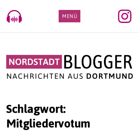
Skip
to
MENÜ
content
Schlagwort:
Mitgliedervotum