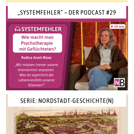
„SYSTEMFEHLER“ – DER PODCAST #29
SERIE: NORDSTADT-GESCHICHTE(N)