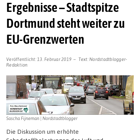
Ergebnisse – Stadtspitze
Dortmund steht weiter zu
EU-Grenzwerten
Veröffentlicht:
13. Februar 2019
Text:
Nordstadtblogger-
Redaktion
Sascha Fijneman | Nordstadtblogger
Die Diskussion um erhöhte