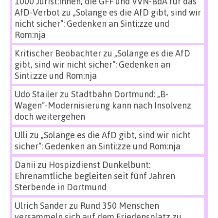
1000 Jurist:innen, die GFF und VVN-BdA für das
AfD-Verbot
zu
„Solange es die AfD gibt, sind wir
nicht sicher“: Gedenken an Sinti:zze und
Rom:nja
Kritischer Beobachter
zu
„Solange es die AfD
gibt, sind wir nicht sicher“: Gedenken an
Sinti:zze und Rom:nja
Udo Stailer
zu
Stadtbahn Dortmund: „B-
Wagen“-Modernisierung kann nach Insolvenz
doch weitergehen
Ulli
zu
„Solange es die AfD gibt, sind wir nicht
sicher“: Gedenken an Sinti:zze und Rom:nja
Danii
zu
Hospizdienst Dunkelbunt:
Ehrenamtliche begleiten seit fünf Jahren
Sterbende in Dortmund
Ulrich Sander
zu
Rund 350 Menschen
versammeln sich auf dem Friedensplatz zu