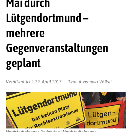
Mai durch
Lütgendortmund –
mehrere
Gegenveranstaltungen
geplant
Veröffentlicht:
29. April 2017
Text:
Alexander Völkel
Nordstadtblogger-Redaktion | Nordstadtblogger