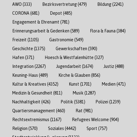
AWO
(333)
Bezirksvertretung
(479)
Bildung
(2241)
CORONA
(681)
Depot
(485)
Engagement & Ehrenamt
(781)
Erinnerungsarbeit & Gedenken
(589)
Flora & Fauna
(384)
Freizeit
(1105)
Gastronomie
(549)
Geschichte
(1375)
Gewerkschaften
(590)
Hafen
(371)
Hoesch & Westfalenhütte
(327)
Integration
(2267)
Jugendarbeit
(1674)
Justiz
(488)
Keuning-Haus
(489)
Kirche & Glauben
(856)
Kultur & Kreatives
(4352)
Kunst
(1701)
Medien
(471)
Medizin & Gesundheit
(811)
Musik
(1287)
Nachhaltigkeit
(426)
Politik
(5381)
Polizei
(1239)
Quartiersmanagement
(460)
Rat
(981)
Rechtsextremismus
(1167)
Refugees Welcome
(904)
Religion
(570)
Soziales
(4442)
Sport
(757)