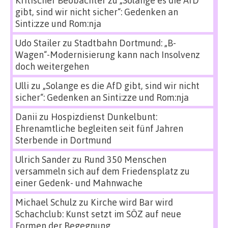
Kritischer Beobachter
zu
„Solange es die AfD
gibt, sind wir nicht sicher“: Gedenken an
Sinti:zze und Rom:nja
Udo Stailer
zu
Stadtbahn Dortmund: „B-
Wagen“-Modernisierung kann nach Insolvenz
doch weitergehen
Ulli
zu
„Solange es die AfD gibt, sind wir nicht
sicher“: Gedenken an Sinti:zze und Rom:nja
Danii
zu
Hospizdienst Dunkelbunt:
Ehrenamtliche begleiten seit fünf Jahren
Sterbende in Dortmund
Ulrich Sander
zu
Rund 350 Menschen
versammeln sich auf dem Friedensplatz zu
einer Gedenk- und Mahnwache
Michael Schulz
zu
Kirche wird Bar wird
Schachclub: Kunst setzt im SÖZ auf neue
Formen der Begegnung