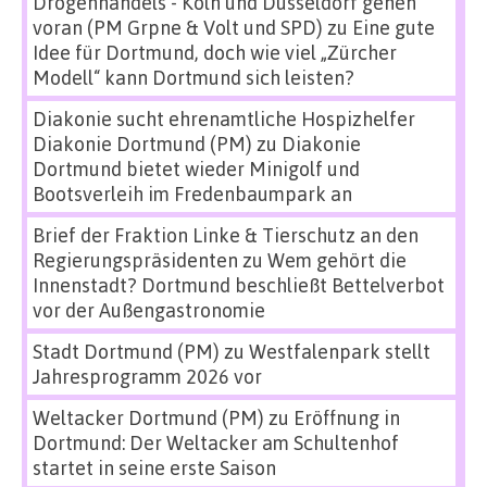
Drogenhandels - Köln und Düsseldorf gehen
voran (PM Grpne & Volt und SPD)
zu
Eine gute
Idee für Dortmund, doch wie viel „Zürcher
Modell“ kann Dortmund sich leisten?
Diakonie sucht ehrenamtliche Hospizhelfer
Diakonie Dortmund (PM)
zu
Diakonie
Dortmund bietet wieder Minigolf und
Bootsverleih im Fredenbaumpark an
Brief der Fraktion Linke & Tierschutz an den
Regierungspräsidenten
zu
Wem gehört die
Innenstadt? Dortmund beschließt Bettelverbot
vor der Außengastronomie
Stadt Dortmund (PM)
zu
Westfalenpark stellt
Jahresprogramm 2026 vor
Weltacker Dortmund (PM)
zu
Eröffnung in
Dortmund: Der Weltacker am Schultenhof
startet in seine erste Saison