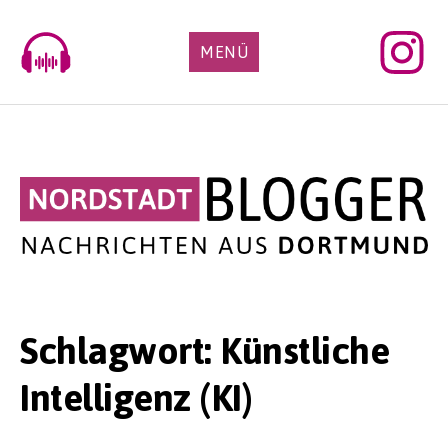
Skip
to
MENÜ
content
Schlagwort:
Künstliche
Intelligenz (KI)