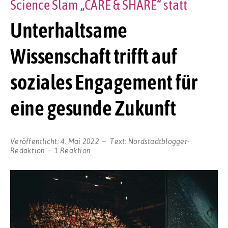
Science Slam „CARE & SHARE“ statt
Unterhaltsame
Wissenschaft trifft auf
soziales Engagement für
eine gesunde Zukunft
Veröffentlicht:
4. Mai 2022
Text:
Nordstadtblogger-
Redaktion
1 Reaktion