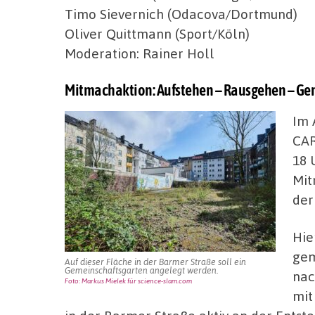
Timo Sievernich (Odacova/Dortmund)
Oliver Quittmann (Sport/Köln)
Moderation: Rainer Holl
Mitmachaktion: Aufstehen – Rausgehen – Ge
Im 
CAR
18 
Mit
der
Hie
gem
Auf dieser Fläche in der Barmer Straße soll ein
Gemeinschaftsgarten angelegt werden.
nac
Foto: Markus Mielek für science-slam.com
mit