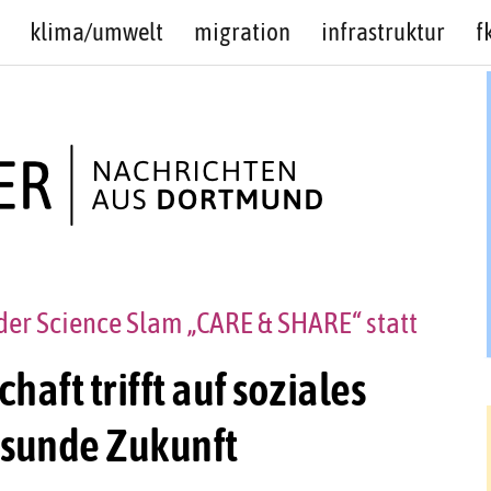
klima/umwelt
migration
infrastruktur
f
der Science Slam „CARE & SHARE“ statt
aft trifft auf soziales
esunde Zukunft