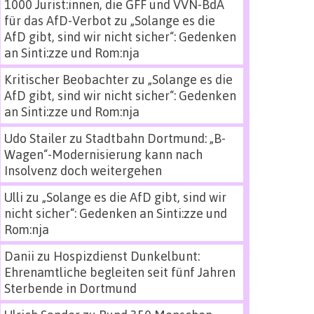
1000 Jurist:innen, die GFF und VVN-BdA
für das AfD-Verbot
zu
„Solange es die
AfD gibt, sind wir nicht sicher“: Gedenken
an Sinti:zze und Rom:nja
Kritischer Beobachter
zu
„Solange es die
AfD gibt, sind wir nicht sicher“: Gedenken
an Sinti:zze und Rom:nja
Udo Stailer
zu
Stadtbahn Dortmund: „B-
Wagen“-Modernisierung kann nach
Insolvenz doch weitergehen
Ulli
zu
„Solange es die AfD gibt, sind wir
nicht sicher“: Gedenken an Sinti:zze und
Rom:nja
Danii
zu
Hospizdienst Dunkelbunt:
Ehrenamtliche begleiten seit fünf Jahren
Sterbende in Dortmund