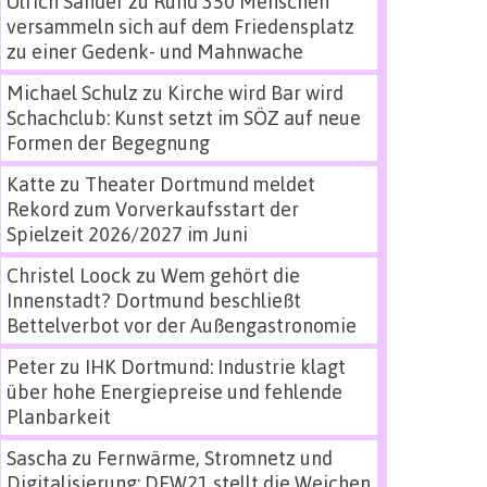
Ulrich Sander
zu
Rund 350 Menschen
versammeln sich auf dem Friedensplatz
zu einer Gedenk- und Mahnwache
Michael Schulz
zu
Kirche wird Bar wird
Schachclub: Kunst setzt im SÖZ auf neue
Formen der Begegnung
Katte
zu
Theater Dortmund meldet
Rekord zum Vorverkaufsstart der
Spielzeit 2026/2027 im Juni
Christel Loock
zu
Wem gehört die
Innenstadt? Dortmund beschließt
Bettelverbot vor der Außengastronomie
Peter
zu
IHK Dortmund: Industrie klagt
über hohe Energiepreise und fehlende
Planbarkeit
Sascha
zu
Fernwärme, Stromnetz und
Digitalisierung: DEW21 stellt die Weichen