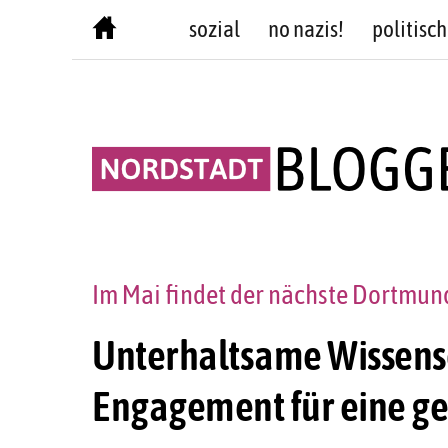
Skip
sozial
no nazis!
politisch
to
content
Im Mai findet der nächste Dortmun
Unterhaltsame Wissensch
Engagement für eine g