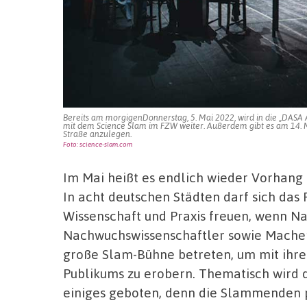
Bereits am morgigenDonnerstag, 5. Mai 2022, wird in die „DASA 
mit dem Science Slam im FZW weiter. Außerdem gibt es am 14. 
Straße anzulegen.
Foto: science-slam.com
Im Mai heißt es endlich wieder Vorhang a
In acht deutschen Städten darf sich das
Wissenschaft und Praxis freuen, wenn N
Nachwuchswissenschaftler sowie Macheri
große Slam-Bühne betreten, um mit ihrer
Publikums zu erobern. Thematisch wird
einiges geboten, denn die Slammenden 