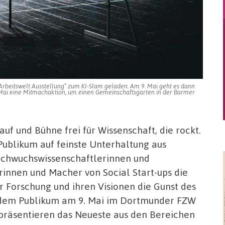
Arbeitswelt Ausstellung“ zum KI-Slam geladen. Am 9. Mai geht es dann
Mai eine Mitmachaktion, um einen Gemeinschaftsgarten in der Barmer
uf und Bühne frei für Wissenschaft, die rockt.
 Publikum auf feinste Unterhaltung aus
achwuchswissenschaftlerinnen und
nnen und Macher von Social Start-ups die
 Forschung und ihren Visionen die Gunst des
 dem Publikum am 9. Mai im Dortmunder FZW
präsentieren das Neueste aus den Bereichen