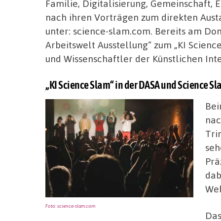
Familie, Digitalisierung, Gemeinschaft, 
nach ihren Vorträgen zum direkten Austau
unter: science-slam.com. Bereits am Donn
Arbeitswelt Ausstellung“ zum „KI Scienc
und Wissenschaftler der Künstlichen Int
„KI Science Slam“ in der DASA und Science S
Bei
nac
Tri
seh
Prä
dab
Web
Foto: science-slam.com
Das