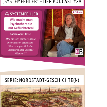
„SYSTEMFEHLER“ – DER PODCAST #29
SERIE: NORDSTADT-GESCHICHTE(N)