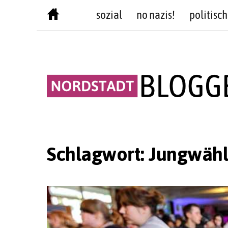
Skip
sozial
no nazis!
politisch
to
content
Schlagwort:
Jungwähl