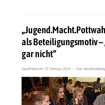
„Jugend.Macht.Pottwahl
als Beteiligungsmotiv – „
gar nicht“
Veröffentlicht:
27. Februar 2014
Text:
Nordstadtblo