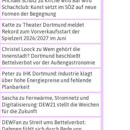
Michael Schulz
zu
Kirche wird Bar wird
Schachclub: Kunst setzt im SÖZ auf neue
Formen der Begegnung
Katte
zu
Theater Dortmund meldet
Rekord zum Vorverkaufsstart der
Spielzeit 2026/2027 im Juni
Christel Loock
zu
Wem gehört die
Innenstadt? Dortmund beschließt
Bettelverbot vor der Außengastronomie
Peter
zu
IHK Dortmund: Industrie klagt
über hohe Energiepreise und fehlende
Planbarkeit
Sascha
zu
Fernwärme, Stromnetz und
Digitalisierung: DEW21 stellt die Weichen
für die Zukunft
DEWFan
zu
Streit ums Bettelverbot:
Dahmen fühlt sich durch Rede von