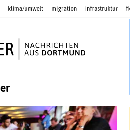
klima/umwelt
migration
infrastruktur
f
er