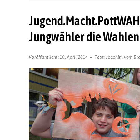
Jugend.Macht.PottWAHL
Jungwähler die Wahlen
Veröffentlicht:
10. April 2014
Text:
Joachim vom Br