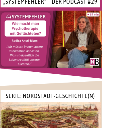
„SYSTEMFEHLER“ – DER PODCAST #29
SERIE: NORDSTADT-GESCHICHTE(N)