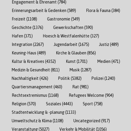
Engagement & Ehrenamt
(784)
Erinnerungsarbeit & Gedenken
(589)
Flora & Fauna
(384)
Freizeit
(1108)
Gastronomie
(549)
Geschichte
(1376)
Gewerkschaften
(590)
Hafen
(371)
Hoesch & Westfalenhütte
(327)
Integration
(2267)
Jugendarbeit
(1675)
Justiz
(489)
Keuning-Haus
(489)
Kirche & Glauben
(856)
Kultur & Kreatives
(4352)
Kunst
(1701)
Medien
(471)
Medizin & Gesundheit
(811)
Musik
(1287)
Nachhaltigkeit
(426)
Politik
(5382)
Polizei
(1240)
Quartiersmanagement
(460)
Rat
(981)
Rechtsextremismus
(1168)
Refugees Welcome
(904)
Religion
(570)
Soziales
(4443)
Sport
(758)
Stadtentwicklung & -planung
(1133)
Umweltschutz & Klima
(1108)
Uncategorized
(917)
Veranstaltung
(5027)
Verkehr & Mobilität
(1056)