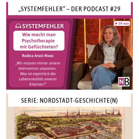
„SYSTEMFEHLER“ – DER PODCAST #29
SERIE: NORDSTADT-GESCHICHTE(N)