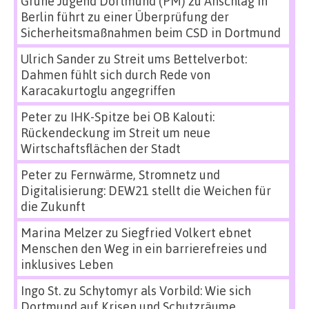
Grüne Jugend Dortmund (PM)
zu
Anschlag in
Berlin führt zu einer Überprüfung der
Sicherheitsmaßnahmen beim CSD in Dortmund
Ulrich Sander
zu
Streit ums Bettelverbot:
Dahmen fühlt sich durch Rede von
Karacakurtoglu angegriffen
Peter
zu
IHK-Spitze bei OB Kalouti:
Rückendeckung im Streit um neue
Wirtschaftsflächen der Stadt
Peter
zu
Fernwärme, Stromnetz und
Digitalisierung: DEW21 stellt die Weichen für
die Zukunft
Marina Melzer
zu
Siegfried Volkert ebnet
Menschen den Weg in ein barrierefreies und
inklusives Leben
Ingo St.
zu
Schytomyr als Vorbild: Wie sich
Dortmund auf Krisen und Schutzräume