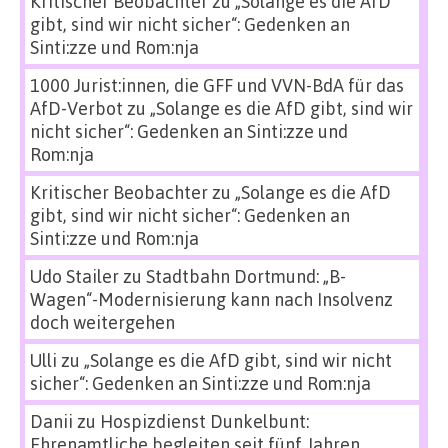
Kritischer Beobachter
zu
„Solange es die AfD
gibt, sind wir nicht sicher“: Gedenken an
Sinti:zze und Rom:nja
1000 Jurist:innen, die GFF und VVN-BdA für das
AfD-Verbot
zu
„Solange es die AfD gibt, sind wir
nicht sicher“: Gedenken an Sinti:zze und
Rom:nja
Kritischer Beobachter
zu
„Solange es die AfD
gibt, sind wir nicht sicher“: Gedenken an
Sinti:zze und Rom:nja
Udo Stailer
zu
Stadtbahn Dortmund: „B-
Wagen“-Modernisierung kann nach Insolvenz
doch weitergehen
Ulli
zu
„Solange es die AfD gibt, sind wir nicht
sicher“: Gedenken an Sinti:zze und Rom:nja
Danii
zu
Hospizdienst Dunkelbunt:
Ehrenamtliche begleiten seit fünf Jahren