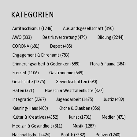
KATEGORIEN
Antifaschismus
(1248)
Auslandsgesellschaft
(390)
AWO
(333)
Bezirksvertretung
(479)
Bildung
(2244)
CORONA
(681)
Depot
(485)
Engagement & Ehrenamt
(783)
Erinnerungsarbeit & Gedenken
(589)
Flora & Fauna
(384)
Freizeit
(1106)
Gastronomie
(549)
Geschichte
(1375)
Gewerkschaften
(590)
Hafen
(371)
Hoesch & Westfalenhütte
(327)
Integration
(2267)
Jugendarbeit
(1675)
Justiz
(489)
Keuning-Haus
(489)
Kirche & Glauben
(856)
Kultur & Kreatives
(4352)
Kunst
(1701)
Medien
(471)
Medizin & Gesundheit
(811)
Musik
(1287)
Nachhaltigkeit
(426)
Politik
(5382)
Polizei
(1240)