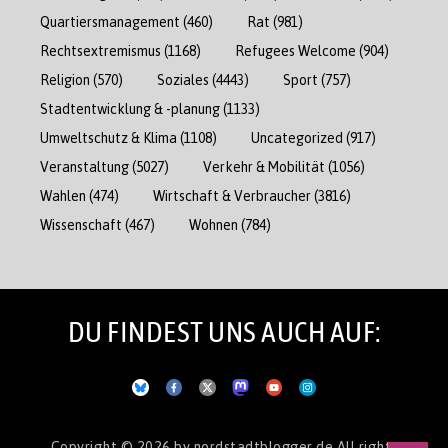
Quartiersmanagement
(460)
Rat
(981)
Rechtsextremismus
(1168)
Refugees Welcome
(904)
Religion
(570)
Soziales
(4443)
Sport
(757)
Stadtentwicklung & -planung
(1133)
Umweltschutz & Klima
(1108)
Uncategorized
(917)
Veranstaltung
(5027)
Verkehr & Mobilität
(1056)
Wahlen
(474)
Wirtschaft & Verbraucher
(3816)
Wissenschaft
(467)
Wohnen
(784)
DU FINDEST UNS AUCH AUF:
Copyright © 2026
by nordstadtblogger.de
All rights