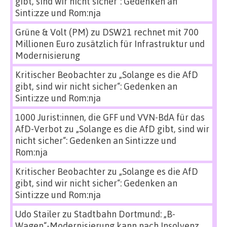
gibt, sind wir nicht sicher“: Gedenken an
Sinti:zze und Rom:nja
Grüne & Volt (PM)
zu
DSW21 rechnet mit 700
Millionen Euro zusätzlich für Infrastruktur und
Modernisierung
Kritischer Beobachter
zu
„Solange es die AfD
gibt, sind wir nicht sicher“: Gedenken an
Sinti:zze und Rom:nja
1000 Jurist:innen, die GFF und VVN-BdA für das
AfD-Verbot
zu
„Solange es die AfD gibt, sind wir
nicht sicher“: Gedenken an Sinti:zze und
Rom:nja
Kritischer Beobachter
zu
„Solange es die AfD
gibt, sind wir nicht sicher“: Gedenken an
Sinti:zze und Rom:nja
Udo Stailer
zu
Stadtbahn Dortmund: „B-
Wagen“-Modernisierung kann nach Insolvenz