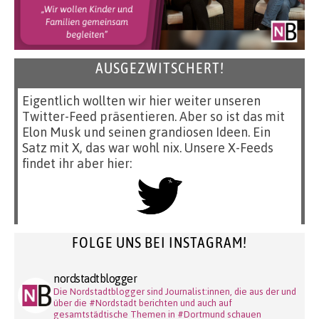
AUSGEZWITSCHERT!
Eigentlich wollten wir hier weiter unseren
Twitter-Feed präsentieren. Aber so ist das mit
Elon Musk und seinen grandiosen Ideen. Ein
Satz mit X, das war wohl nix. Unsere X-Feeds
findet ihr aber hier:
FOLGE UNS BEI INSTAGRAM!
nordstadtblogger
Die Nordstadtblogger sind Journalist:innen, die aus der und
über die #Nordstadt berichten und auch auf
gesamtstädtische Themen in #Dortmund schauen