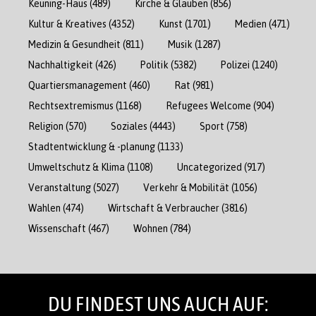
Keuning-Haus
(489)
Kirche & Glauben
(856)
Kultur & Kreatives
(4352)
Kunst
(1701)
Medien
(471)
Medizin & Gesundheit
(811)
Musik
(1287)
Nachhaltigkeit
(426)
Politik
(5382)
Polizei
(1240)
Quartiersmanagement
(460)
Rat
(981)
Rechtsextremismus
(1168)
Refugees Welcome
(904)
Religion
(570)
Soziales
(4443)
Sport
(758)
Stadtentwicklung & -planung
(1133)
Umweltschutz & Klima
(1108)
Uncategorized
(917)
Veranstaltung
(5027)
Verkehr & Mobilität
(1056)
Wahlen
(474)
Wirtschaft & Verbraucher
(3816)
Wissenschaft
(467)
Wohnen
(784)
DU FINDEST UNS AUCH AUF: